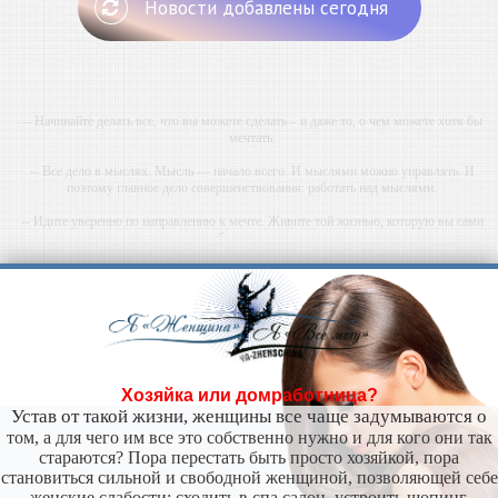
Новости добавлены сегодня
-- Начинайте делать все, что вы можете сделать – и даже то, о чем можете хотя бы
мечтать.
-- Все дело в мыслях. Мысль — начало всего. И мыслями можно управлять. И
поэтому главное дело совершенствования: работать над мыслями.
-- Идите уверенно по направлению к мечте. Живите той жизнью, которую вы сами
себе придумали.
-- Самое большое богатство — это ум. Самая большая нищета — глупость. Из всех
страхов самый пугающий — самолюбование.
-- Лучшее, что можно сделать с хорошим советом, это пропустить его мимо ушей. Он
никогда не бывает полезен никому, кроме того, кто его дал.
-- Люблю давать советы и очень не люблю, когда их дают мне.
Хозяйка или домработница?
Устав от такой жизни, женщины все чаще задумываются о
том, а для чего им все это собственно нужно и для кого они так
стараются? Пора перестать быть просто хозяйкой, пора
становиться сильной и свободной женщиной, позволяющей себе
женские слабости: сходить в спа салон, устроить шопинг,