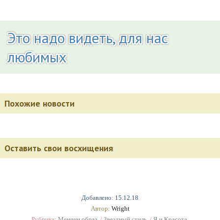
Это надо видеть, для нас
любимых
Похожие новости
Оставить свои восхищения
Добавлено: 15.12.18
Автор:
Wright
Рубрика:
Меняем образ.
/
Звездный стиль.
/
Я и Красота.