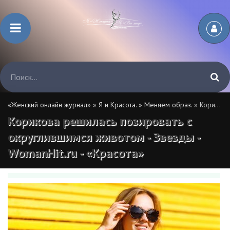
«Женский онлайн журнал»
»
Я и Красота.
»
Меняем образ.
» Корикова решилась позировать с округлившимся животом - Звезды - WomanHit.ru - «Красота»
Корикова решилась позировать с
округлившимся животом - Звезды -
WomanHit.ru - «Красота»