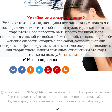
Хозяйка или домработница?
Устав от такой жизни, женщины все чаще задумываются о
том, а для чего им все это собственно нужно и для кого они так
стараются? Пора перестать быть просто хозяйкой, пора
становиться сильной и свободной женщиной, позволяющей себе
женские слабости: сходить в спа салон, устроить шопинг,
посидеть в кафе с подругами, заняться самосовершенствованием
или творчеством. Вашим семейным отношениям это будет
только на пользу.
Читать статью
✔ Мы в соц. сетях
© « c-c-i.ru »
→
2026
© Мы транслируем с 2009. Все права защищены.
Все материалы публикуют на сайте гости и пользоватили сайта.
Администрация сайта не несет ответственности за публикации.
✔