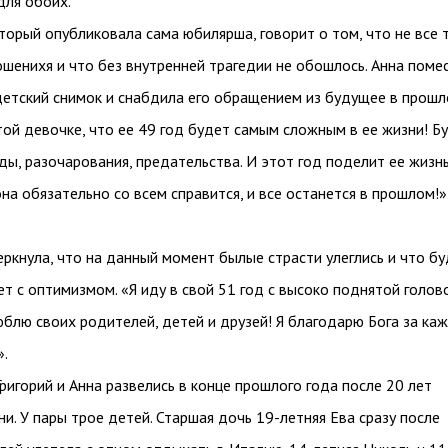
для обоих.
торый опубликовала сама юбилярша, говорит о том, что не все 
ошенихя и что без внутренней трагедии не обошлось. Анна поме
детский снимок и снабдила его обращением из будущее в прошл
той девочке, что ее 49 год будет самым сложным в ее жизни! Б
ды, разочарования, предательства. И этот год поделит ее жизнь
она обязательно со всем справится, и все останется в прошлом!»
ркнула, что на данный момент былые страсти улеглись и что б
т с оптимизмом. «Я иду в свой 51 год с высоко поднятой голово
блю своих родителей, детей и друзей! Я благодарю Бога за ка
».
ригорий и Анна развелись в конце прошлого года после 20 лет
и. У пары трое детей. Старшая дочь 19-летняя Ева сразу после