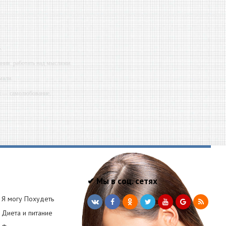
.
ния: работать над мыслями.
мали.
ий — самолюбование.
у, кроме того, кто его дал.
✔ Мы в соц. сетях
Я могу Похудеть
Диета и питание