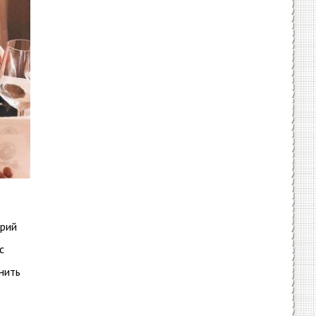
орий
с
нить