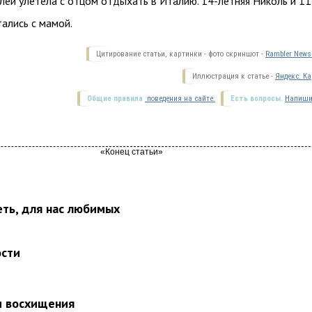
ей улетела с отцом отдыхать в Италию. 14-летняя Николь и 11
тались с мамой.
Цитирование статьи, картинки - фото скриншот -
Rambler News 
Иллюстрация к статье -
Яндекс. Ка
Общие правила
поведения на сайте.
Есть вопросы.
Напиши
еть, для нас любимых
ости
и восхищения