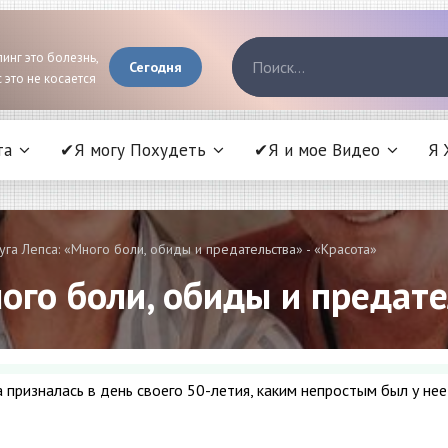
инг это болезнь,
Сегодня
 это не косается
та
✔Я могу Похудеть
✔Я и мое Видео
Я 
уга Лепса: «Много боли, обиды и предательства» - «Красота»
ного боли, обиды и предате
призналась в день своего 50-летия, каким непростым был у нее