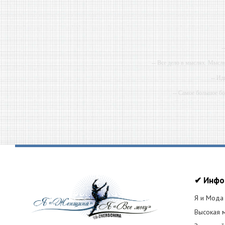
-
-- Все дело в мыслях. Мысл
-- Ид
-- Самое большое б
-- Лучшее, что можно сделат
✔ Инфо
Я и Мода
Высокая 