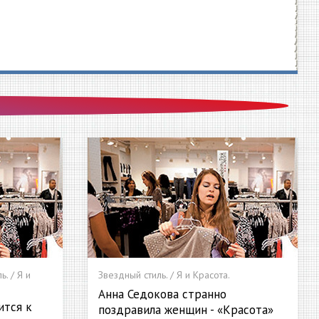
. / Я и
Звездный стиль. / Я и Красота.
Анна Седокова странно
ится к
поздравила женщин - «Красота»