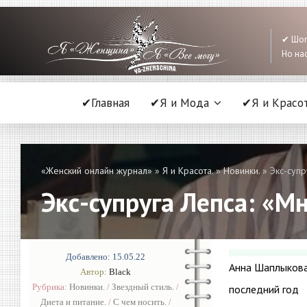
✔ Шоп
Но нас
✔Главная
✔Я и Мода
✔Я и Красо
«Женский онлайн журнал»
»
Я и Красота.
»
Новинки.
» Экс-супр
Экс-супруга Лепса: «М
Добавлено: 15.05.22
Анна Шаплыкова 
Автор:
Black
Рубрика:
Новинки.
/
Звездный стиль.
/
последний год
Диета и питание.
/
С чем носить.
/