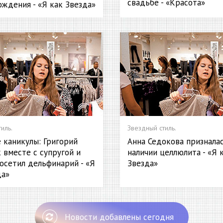
свадьбе - «Красота»
ождения - «Я как Звезда»
иль.
Звездный стиль.
 каникулы: Григорий
Анна Седокова признала
 вместе с супругой и
наличии целлюлита - «Я 
осетил дельфинарий - «Я
Звезда»
да»
Новости добавлены сегодня