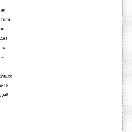
так
стила
ое.
удет
 на
 —
удущее
й! Я
ждый