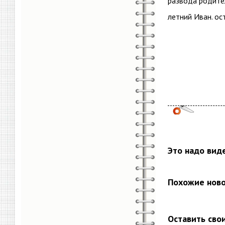
развода родител
летний Иван. ос
Это надо вид
Похожие нов
Оставить сво