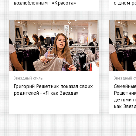
возлюбленным - «Красота»
с днем р
Звездный стиль.
Звездный ст
Григорий Решетник показал своих
Семейные
родителей - «Я как Звезда»
Решетник
детьми п
как Звез