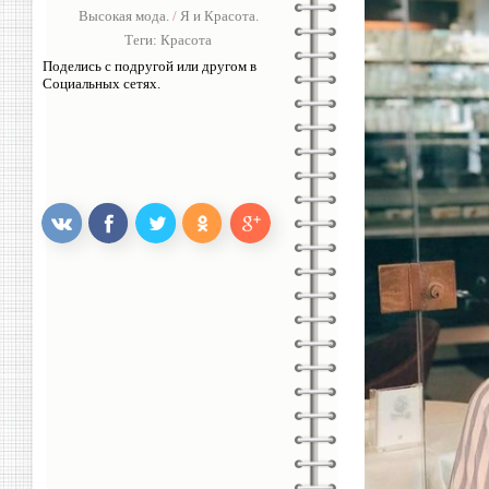
Высокая мода.
/
Я и Красота.
Теги:
Красота
Поделись с подругой или другом в
Социальных сетях.