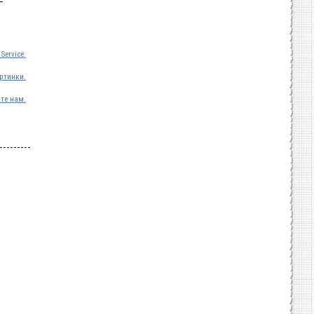
-
Service.
ртинки.
те нам.