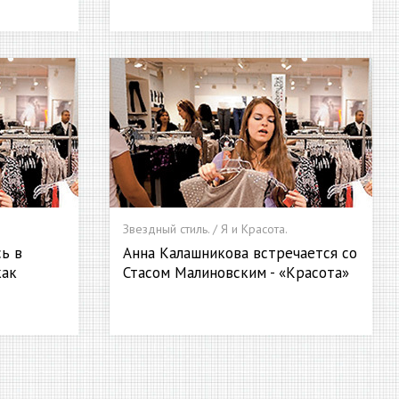
Звездный стиль. / Я и Красота.
сь в
Анна Калашникова встречается со
как
Стасом Малиновским - «Красота»