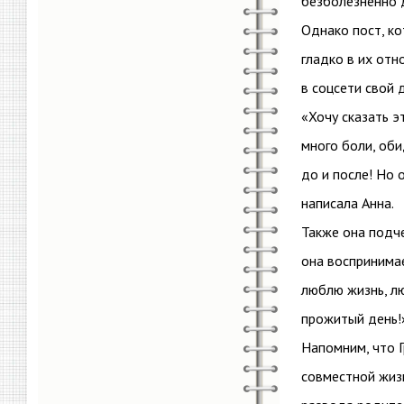
безболезненно 
Однако пост, ко
гладко в их отн
в соцсети свой 
«Хочу сказать э
много боли, оби
до и после! Но 
написала Анна.
Также она подче
она воспринимае
люблю жизнь, лю
прожитый день!
Напомним, что Г
совместной жизн