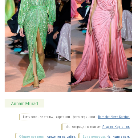
Zuhair Murad
Цитирование статьи, картинки - фото скриншот -
Rambler News Service.
Иллюстрация к статье -
Яндекс. Картинки.
Общие правила
поведения на сайте.
Есть вопросы.
Напишите нам.