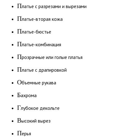
П
латье с разрезами и вырезами
П
латье-вторая кожа
П
латье-бюстье
П
латье-комбинация
П
розрачные или голые платья
П
латье с драпировкой
О
бъемные рукава
Б
ахрома
Г
лубокое декольте
В
ысокий вырез
П
ерья