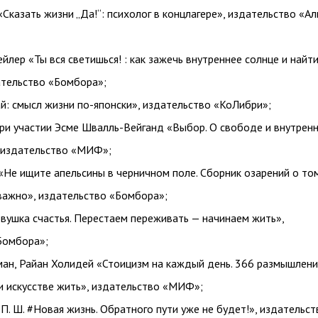
Сказать жизни „Да!“: психолог в концлагере», издательство «А
йлер «Ты вся светишься! : как зажечь внутреннее солнце и найти
ательство «Бомбора»;
й: смысл жизни по-японски», издательство «КоЛибри»;
при участии Эсме Швалль-Вейганд «Выбор. О свободе и внутрен
, издательство «МИФ»;
Не ищите апельсины в черничном поле. Сборник озарений о том
важно», издательство «Бомбора»;
вушка счастья. Перестаем переживать — начинаем жить»,
Бомбора»;
ман, Райан Холидей «Стоицизм на каждый день. 366 размышлени
и искусстве жить», издательство «МИФ»;
П. Ш. #Новая жизнь. Обратного пути уже не будет!», издательст