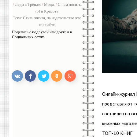
/
Леди в Тренде.
/
Мода.
/
С чем носить.
/
Я и Красота.
Теги:
Стиль жизни
,
на издательство что
как найти
Поделись с подругой или другом в
Социальных сетях.
Онлайн-журнал P
представляют то
составлен на о
книжных магазин
ТОП-10 КНИГ