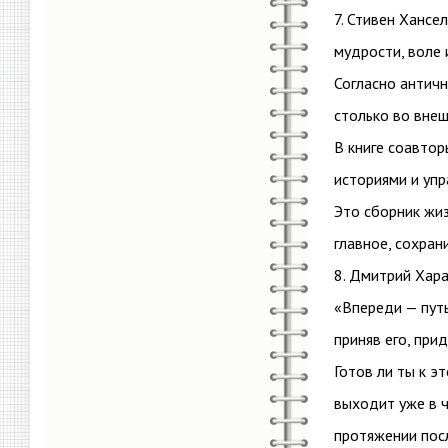
7. Стивен Хансе
мудрости, воле 
Согласно антич
столько во внеш
В книге соавтор
историями и уп
Это сборник жи
главное, сохран
8. Дмитрий Хара
«Впереди — путь
приняв его, при
Готов ли ты к э
выходит уже в ч
протяжении посл