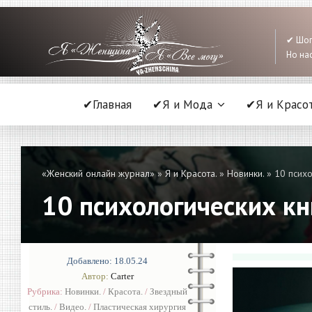
✔ Шоп
Но нас
✔Главная
✔Я и Мода
✔Я и Красо
«Женский онлайн журнал»
»
Я и Красота.
»
Новинки.
» 10 психо
10 психологических кн
Добавлено: 18.05.24
Автор:
Carter
Рубрика:
Новинки.
/
Красота.
/
Звездный
стиль.
/
Видео.
/
Пластическая хирургия