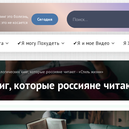
инг это болезнь,
Сегодня
 это не косается
та
✔Я могу Похудеть
✔Я и мое Видео
Я 
логических книг, которые россияне читают - «Стиль жизни»
иг, которые россияне чита