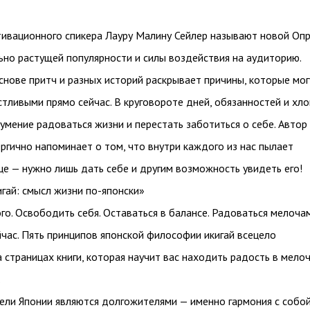
тивационного спикера Лауру Малину Сейлер называют новой Опр
ьно растущей популярности и силы воздействия на аудиторию.
основе притч и разных историй раскрывает причины, которые мог
стливыми прямо сейчас. В круговороте дней, обязанностей и хл
 умение радоваться жизни и перестать заботиться о себе. Автор
ргично напоминает о том, что внутри каждого из нас пылает
е — нужно лишь дать себе и другим возможность увидеть его!
игай: смысл жизни по-японски»
го. Освободить себя. Оставаться в балансе. Радоваться мелочам
йчас. Пять принципов японской философии икигай всецело
 страницах книги, которая научит вас находить радость в мелоч
.
ели Японии являются долгожителями — именно гармония с собой