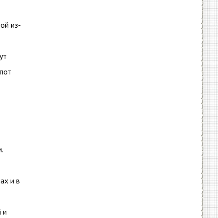
ой из-
ут
опот
.
ах и в
 и