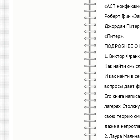
«АСТ нонфикшн»
Роберт Грин «З
Джордан Питерс
«Питер».
ПОДРОБНЕЕ О 
1. Виктор Франк
Как найти смысл
И как найти в с
вопросы дает ф
Его книга напис
лагерях. Столк
свою теорию смы
даже в непрогл
2. Лаура Малина