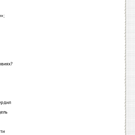
»;
овиях?
ердил
цель
йти