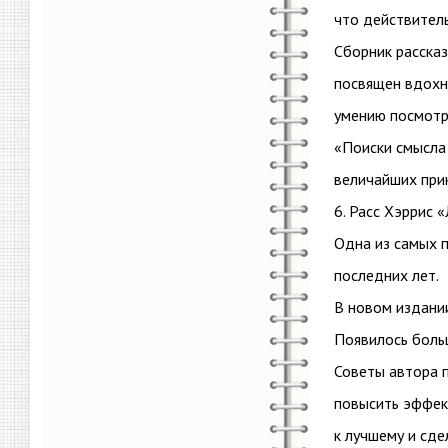
что действител
Сборник рассказ
посвящен вдохн
умению посмотр
«Поиски смысла
величайших при
6. Расс Хэррис 
Одна из самых п
последних лет.
В новом издани
Появилось боль
Советы автора п
повысить эффек
к лучшему и сде