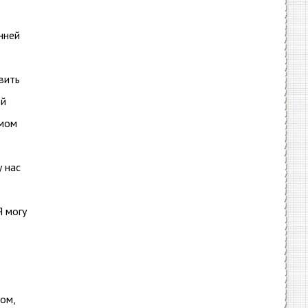
нней
вить
ой
амом
у нас
Я могу
ом,