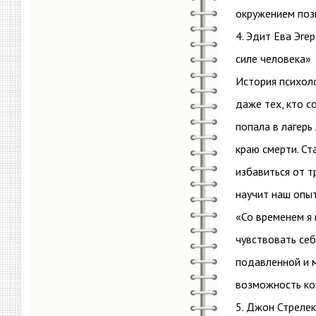
окружением позв
4. Эдит Ева Эге
силе человека»
История психоло
даже тех, кто с
попала в лагерь
краю смерти. Ст
избавиться от т
научит наш опыт
«Со временем я 
чувствовать себ
подавленной и м
возможность ко
5. Джон Стрелек