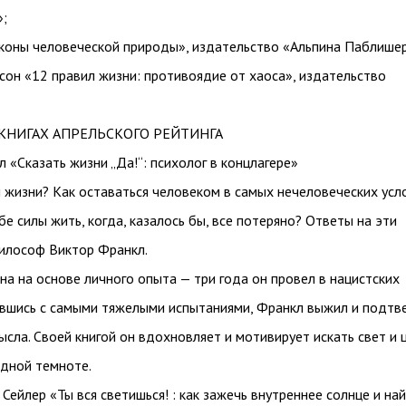
;
аконы человеческой природы», издательство «Альпина Паблишер
он «12 правил жизни: противоядие от хаоса», издательство
КНИГАХ АПРЕЛЬСКОГО РЕЙТИНГА
л «Сказать жизни „Да!“: психолог в концлагере»
 жизни? Как оставаться человеком в самых нечеловеческих усл
ебе силы жить, когда, казалось бы, все потеряно? Ответы на эти
илософ Виктор Франкл.
ана на основе личного опыта — три года он провел в нацистских
нувшись с самыми тяжелыми испытаниями, Франкл выжил и подтв
сла. Своей книгой он вдохновляет и мотивирует искать свет и 
ядной темноте.
 Сейлер «Ты вся светишься! : как зажечь внутреннее солнце и на