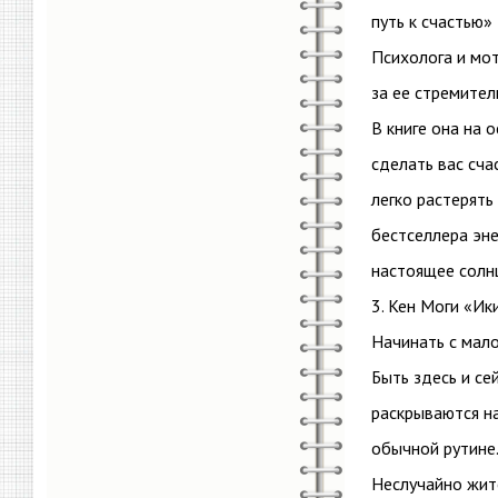
путь к счастью»
Психолога и мо
за ее стремител
В книге она на 
сделать вас сча
легко растерять
бестселлера эне
настоящее солнц
3. Кен Моги «Ик
Начинать с мало
Быть здесь и се
раскрываются на
обычной рутине
Неслучайно жит