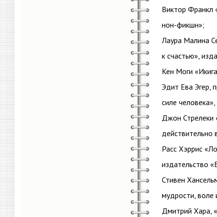
Виктор Франкл «
нон-фикшн»;
Лаура Малина Се
к счастью», изд
Кен Моги «Икига
Эдит Ева Эгер, 
силе человека»
Джон Стрелеки «
действительно 
Расс Хэррис «Ло
издательство «
Стивен Хансель
мудрости, воле 
Дмитрий Хара, «