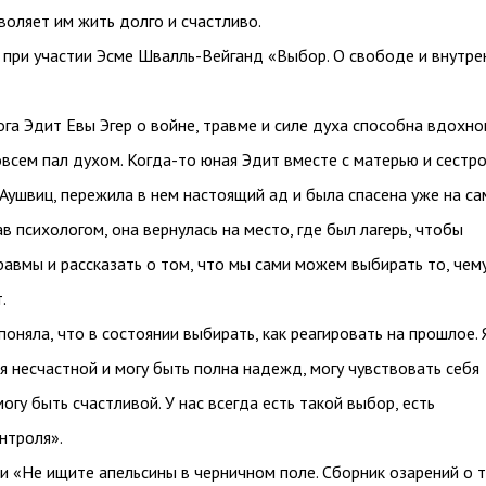
оляет им жить долго и счастливо.
р при участии Эсме Швалль-Вейганд «Выбор. О свободе и внутре
га Эдит Евы Эгер о войне, травме и силе духа способна вдохно
овсем пал духом. Когда-то юная Эдит вместе с матерью и сестр
 Аушвиц, пережила в нем настоящий ад и была спасена уже на с
ав психологом, она вернулась на место, где был лагерь, чтобы
равмы и рассказать о том, что мы сами можем выбирать то, чем
.
поняла, что в состоянии выбирать, как реагировать на прошлое. 
я несчастной и могу быть полна надежд, могу чувствовать себя
огу быть счастливой. У нас всегда есть такой выбор, есть
нтроля».
и «Не ищите апельсины в черничном поле. Сборник озарений о т