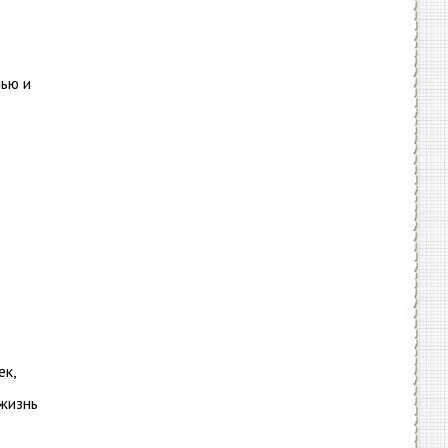
ью и
ек,
жизнь