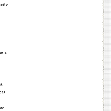
ний о
деть
я.
рая
ого