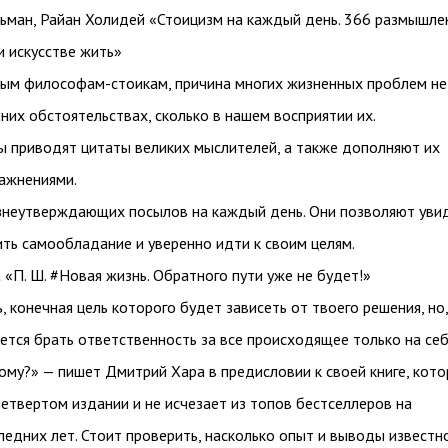
льман, Райан Холидей «Стоицизм на каждый день. 366 размышле
и искусстве жить»
ным философам-стоикам, причина многих жизненных проблем не
них обстоятельствах, сколько в нашем восприятии их.
ы приводят цитаты великих мыслителей, а также дополняют их
ражнениями.
знеутверждающих посылов на каждый день. Они позволяют уви
ить самообладание и уверенно идти к своим целям.
 «П. Ш. #Новая жизнь. Обратного пути уже не будет!»
, конечная цель которого будет зависеть от твоего решения, но,
дется брать ответственность за все происходящее только на себ
тому?» — пишет Дмитрий Хара в предисловии к своей книге, кото
етвертом издании и не исчезает из топов бестселлеров на
едних лет. Стоит проверить, насколько опыт и выводы известн