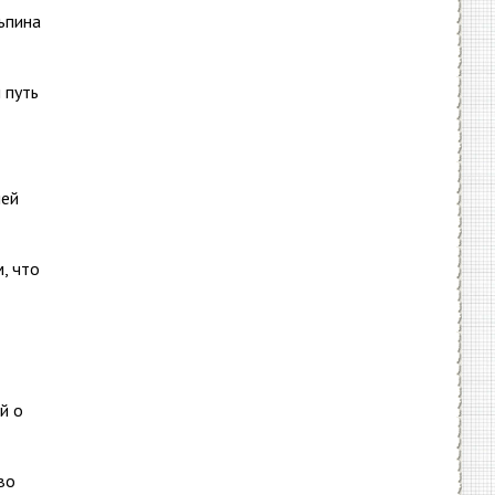
льпина
 путь
ней
, что
й о
во