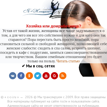
страхов самый пугающий — самолюбование.
-- Лучшее, что можно сделать с хорошим советом, это пропустить его мимо ушей. Он
никогда не бывает полезен никому, кроме того, кто его дал.
-- Люблю давать советы и очень не люблю, когда их дают мне.
Хозяйка или домработница?
Устав от такой жизни, женщины все чаще задумываются о
том, а для чего им все это собственно нужно и для кого они так
стараются? Пора перестать быть просто хозяйкой, пора
становиться сильной и свободной женщиной, позволяющей себе
женские слабости: сходить в спа салон, устроить шопинг,
посидеть в кафе с подругами, заняться самосовершенствованием
или творчеством. Вашим семейным отношениям это будет
только на пользу.
Читать статью
✔ Мы в соц. сетях
© « c-c-i.ru »
→
2026
© Мы транслируем с 2009. Все права защищены.
Все материалы публикуют на сайте гости и пользоватили сайта.
Администрация сайта не несет ответственности за публикации.