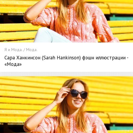
Я и Мода. / Мода.
Сара Ханкинсон (Sarah Hankinson) фэшн иллюстрации -
«Мода»