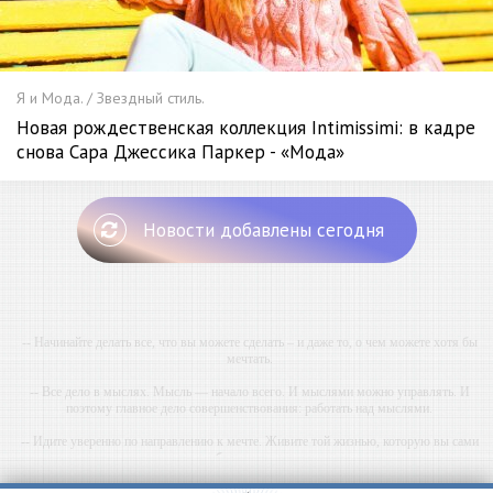
Я и Мода. / Звездный стиль.
Новая рождественская коллекция Intimissimi: в кадре
снова Сара Джессика Паркер - «Мода»
Новости добавлены сегодня
-- Начинайте делать все, что вы можете сделать – и даже то, о чем можете хотя бы
мечтать.
-- Все дело в мыслях. Мысль — начало всего. И мыслями можно управлять. И
поэтому главное дело совершенствования: работать над мыслями.
-- Идите уверенно по направлению к мечте. Живите той жизнью, которую вы сами
себе придумали.
-- Самое большое богатство — это ум. Самая большая нищета — глупость. Из всех