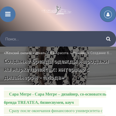
«Женский онлайн журнал»
»
Я и Красота.
»
Новинки.
» Создание бренда одежды и продажи на маркетплейсах: интервью с дизайнером - «Мода»
Создание бренда одежды и продажи
на маркетплейсах: интервью с
дизайнером - «Мода»
Сара Мегре - Сара Мегре – дизайнер, со-основатель
бренда TREATEA, бизнесвумен, коуч
Сразу после окончания финансового университета с