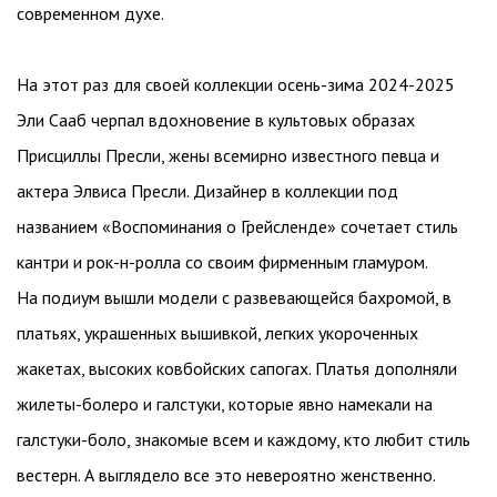
современном духе.
На этот раз для своей коллекции осень-зима 2024-2025
Эли Сааб черпал вдохновение в культовых образах
Присциллы Пресли, жены всемирно известного певца и
актера Элвиса Пресли. Дизайнер в коллекции под
названием «Воспоминания о Грейсленде» сочетает стиль
кантри и рок-н-ролла со своим фирменным гламуром.
На подиум вышли модели с развевающейся бахромой, в
платьях, украшенных вышивкой, легких укороченных
жакетах, высоких ковбойских сапогах. Платья дополняли
жилеты-болеро и галстуки, которые явно намекали на
галстуки-боло, знакомые всем и каждому, кто любит стиль
вестерн. А выглядело все это невероятно женственно.