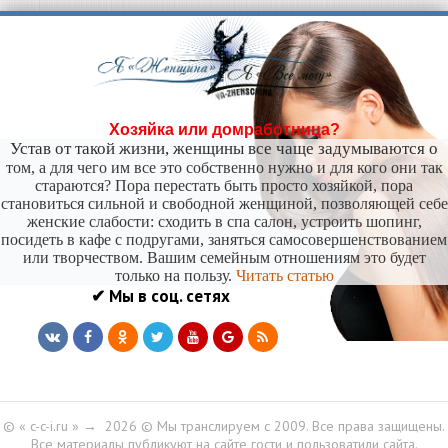
Хозяйка или домработница?
Устав от такой жизни, женщины все чаще задумываются о
том, а для чего им все это собственно нужно и для кого они так
стараются? Пора перестать быть просто хозяйкой, пора
становиться сильной и свободной женщиной, позволяющей себе
женские слабости: сходить в спа салон, устроить шопинг,
посидеть в кафе с подругами, заняться самосовершенствованием
или творчеством. Вашим семейным отношениям это будет
только на пользу.
Читать статью
✔ Мы в соц. сетях
© « c-c-i.ru »
→
2026
© Мы транслируем с 2009. Все права защищены.
Все материалы публикуют на сайте гости и пользоватили сайта.