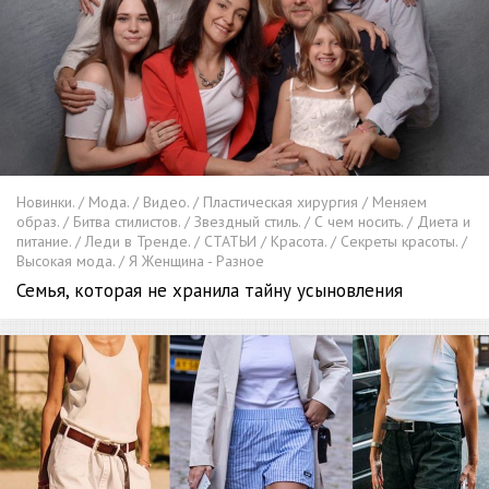
Новинки. / Мода. / Видео. / Пластическая хирургия / Меняем
образ. / Битва стилистов. / Звездный стиль. / С чем носить. / Диета и
питание. / Леди в Тренде. / СТАТЬИ / Красота. / Секреты красоты. /
Высокая мода. / Я Женщина - Разное
Семья, которая не хранила тайну усыновления