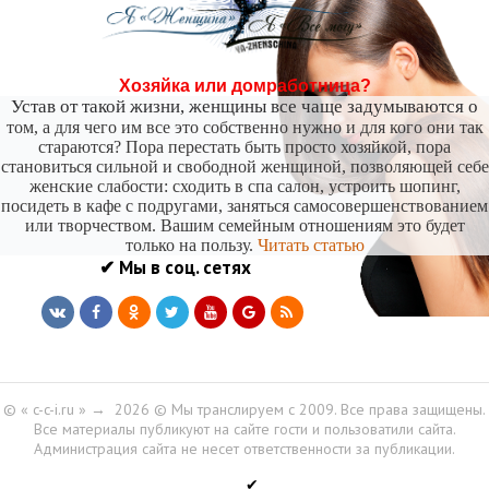
Хозяйка или домработница?
Устав от такой жизни, женщины все чаще задумываются о
том, а для чего им все это собственно нужно и для кого они так
стараются? Пора перестать быть просто хозяйкой, пора
становиться сильной и свободной женщиной, позволяющей себе
женские слабости: сходить в спа салон, устроить шопинг,
посидеть в кафе с подругами, заняться самосовершенствованием
или творчеством. Вашим семейным отношениям это будет
только на пользу.
Читать статью
✔ Мы в соц. сетях
© « c-c-i.ru »
→
2026
© Мы транслируем с 2009. Все права защищены.
Все материалы публикуют на сайте гости и пользоватили сайта.
Администрация сайта не несет ответственности за публикации.
✔