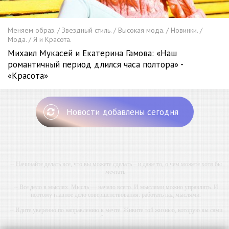
Меняем образ. / Звездный стиль. / Высокая мода. / Новинки. /
Мода. / Я и Красота.
Михаил Мукасей и Екатерина Гамова: «Наш
романтичный период длился часа полтора» -
«Красота»
Новости добавлены сегодня
-- Начинайте делать все, что вы можете сделать – и даже то, о чем можете хотя бы
мечтать.
-- Все дело в мыслях. Мысль — начало всего. И мыслями можно управлять. И
поэтому главное дело совершенствования: работать над мыслями.
-- Идите уверенно по направлению к мечте. Живите той жизнью, которую вы сами
себе придумали.