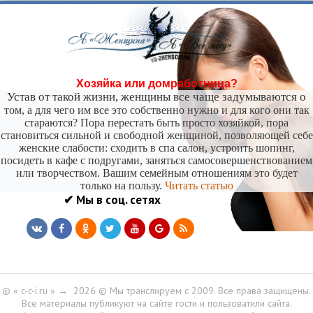
-- Самое большое богатство — это ум. Самая большая нищета — глупость. Из всех
страхов самый пугающий — самолюбование.
-- Лучшее, что можно сделать с хорошим советом, это пропустить его мимо ушей. Он
никогда не бывает полезен никому, кроме того, кто его дал.
-- Люблю давать советы и очень не люблю, когда их дают мне.
Хозяйка или домработница?
Устав от такой жизни, женщины все чаще задумываются о
том, а для чего им все это собственно нужно и для кого они так
стараются? Пора перестать быть просто хозяйкой, пора
становиться сильной и свободной женщиной, позволяющей себе
женские слабости: сходить в спа салон, устроить шопинг,
посидеть в кафе с подругами, заняться самосовершенствованием
или творчеством. Вашим семейным отношениям это будет
только на пользу.
Читать статью
✔ Мы в соц. сетях
© « c-c-i.ru »
→
2026
© Мы транслируем с 2009. Все права защищены.
Все материалы публикуют на сайте гости и пользоватили сайта.