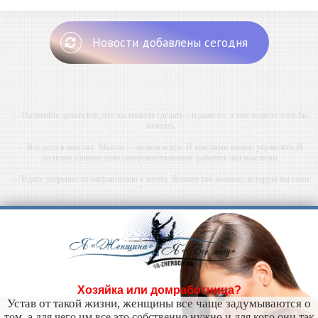
Новости добавлены сегодня
-- Начинайте делать все, что вы можете сделать – и даже то, о чем можете хотя бы
мечтать.
-- Все дело в мыслях. Мысль — начало всего. И мыслями можно управлять. И
поэтому главное дело совершенствования: работать над мыслями.
-- Идите уверенно по направлению к мечте. Живите той жизнью, которую вы сами
себе придумали.
-- Самое большое богатство — это ум. Самая большая нищета — глупость. Из всех
страхов самый пугающий — самолюбование.
-- Лучшее, что можно сделать с хорошим советом, это пропустить его мимо ушей. Он
никогда не бывает полезен никому, кроме того, кто его дал.
-- Люблю давать советы и очень не люблю, когда их дают мне.
Хозяйка или домработница?
Устав от такой жизни, женщины все чаще задумываются о
том, а для чего им все это собственно нужно и для кого они так