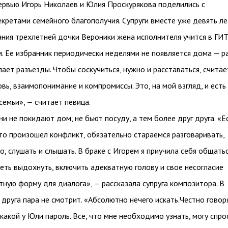
ервью Игорь Николаев и Юлия Проскурякова поделились с
кретами семейного благополучия. Супруги вместе уже девять ле
ния трехлетней дочки Вероники жена исполнителя учится в ГИ
. Ее избранник периодически неделями не появляется дома — р
ает разъезды. Чтобы соскучиться, нужно и расставаться, считае
вь, взаимопонимание и компромиссы. Это, на мой взгляд, и есть
семьи», — считает певица.
ни не покидают дом, не бьют посуду, а тем более друг друга. «Е
что произошел конфликт, обязательно стараемся разговаривать,
о, слушать и слышать. В браке с Игорем я приучила себя общатьс
меть выдохнуть, включить адекватную голову и свое несогласие
тную форму для диалога», — рассказала супруга композитора. В
друга пара не смотрит. «Абсолютно нечего искать.Честно говоря
какой у Юли пароль. Все, что мне необходимо узнать, могу спро