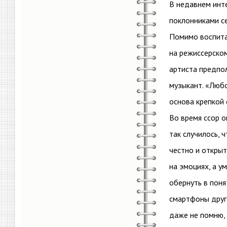
В недавнем инт
поклонниками се
Помимо воспита
на режиссерском
артиста предпол
музыкант. «Любо
основа крепкой 
Во время ссор о
так случилось, 
честно и открыт
на эмоциях, а у
обернуть в поня
смартфоны друг 
даже не помню, 