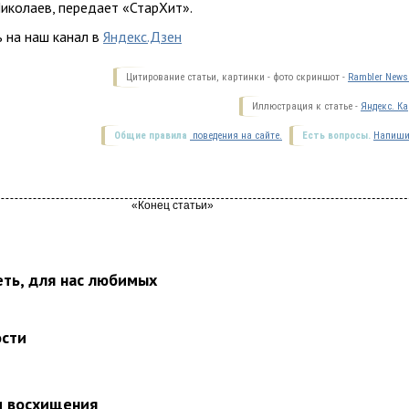
иколаев, передает «СтарХит».
 на наш канал в
Яндекс.Дзен
Цитирование статьи, картинки - фото скриншот -
Rambler News 
Иллюстрация к статье -
Яндекс. Ка
Общие правила
поведения на сайте.
Есть вопросы.
Напиши
еть, для нас любимых
ости
и восхищения