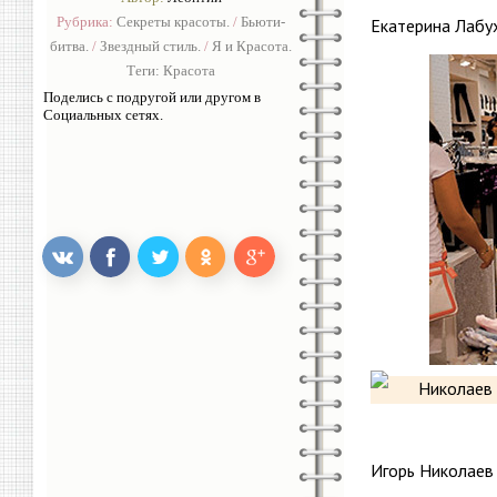
Рубрика:
Секреты красоты.
/
Бьюти-
Екатерина Лабу
битва.
/
Звездный стиль.
/
Я и Красота.
Теги:
Красота
Поделись с подругой или другом в
Социальных сетях.
Игорь Николаев