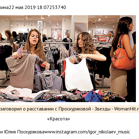
хина22 мая 2019 18:07253740
 и Юлия Поскуряковаwww.instagram.com/igor_nikolaev_music