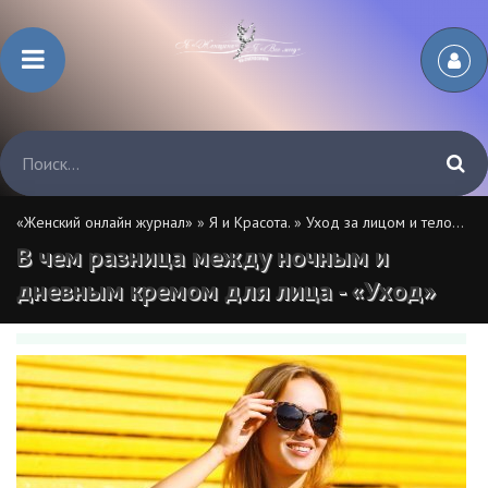
«Женский онлайн журнал»
»
Я и Красота.
»
Уход за лицом и телом.
» В
В чем разница между ночным и
дневным кремом для лица - «Уход»