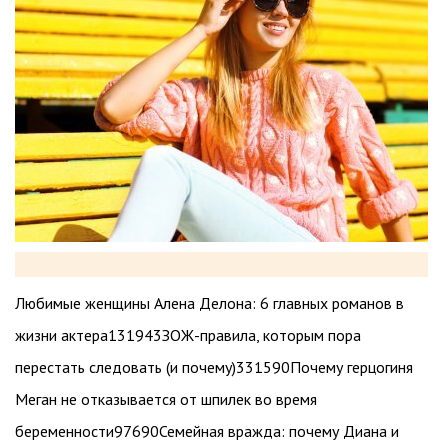
Любимые женщины Алена Делона: 6 главных романов в
жизни актера
131943
ЗОЖ-правила, которым пора
перестать следовать (и почему)
331590
Почему герцогиня
Меган не отказывается от шпилек во время
беременности
97690
Семейная вражда: почему Диана и