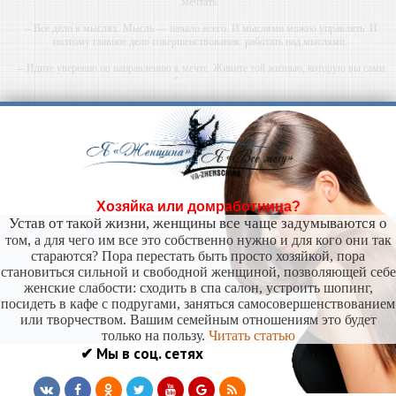
мечтать.
-- Все дело в мыслях. Мысль — начало всего. И мыслями можно управлять. И
поэтому главное дело совершенствования: работать над мыслями.
-- Идите уверенно по направлению к мечте. Живите той жизнью, которую вы сами
себе придумали.
-- Самое большое богатство — это ум. Самая большая нищета — глупость. Из всех
страхов самый пугающий — самолюбование.
-- Лучшее, что можно сделать с хорошим советом, это пропустить его мимо ушей. Он
никогда не бывает полезен никому, кроме того, кто его дал.
-- Люблю давать советы и очень не люблю, когда их дают мне.
Хозяйка или домработница?
Устав от такой жизни, женщины все чаще задумываются о
том, а для чего им все это собственно нужно и для кого они так
стараются? Пора перестать быть просто хозяйкой, пора
становиться сильной и свободной женщиной, позволяющей себе
женские слабости: сходить в спа салон, устроить шопинг,
посидеть в кафе с подругами, заняться самосовершенствованием
или творчеством. Вашим семейным отношениям это будет
только на пользу.
Читать статью
✔ Мы в соц. сетях