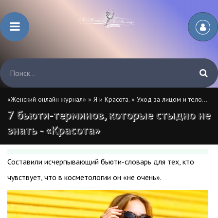
«Женский онлайн журнал»
»
Я и Красота.
»
Уход за лицом и телом.
» 7
7 бьюти-терминов, которые стыдно не
знать - «Красота»
Составили исчерпывающий бьюти-словарь для тех, кто
чувствует, что в косметологии он «не очень».