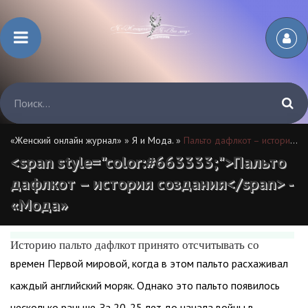
«Женский онлайн журнал»
»
Я и Мода.
»
Пальто дафлкот – история создания
<span style="color:#663333;">Пальто
дафлкот – история создания</span> -
«Мода»
Историю пальто дафлкот принято отсчитывать со
времен Первой мировой, когда в этом пальто расхаживал
каждый английский моряк. Однако это пальто появилось
несколько раньше. За 20-25 лет до начала войны в