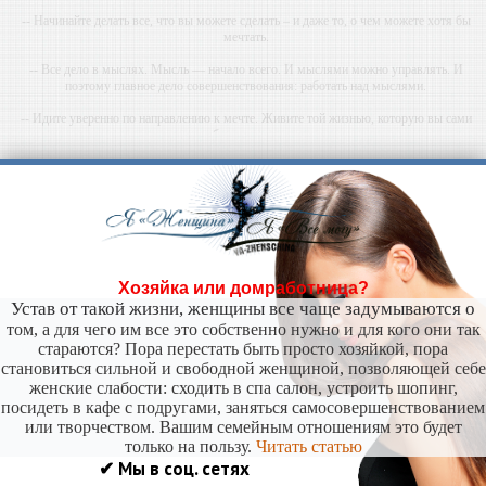
-- Начинайте делать все, что вы можете сделать – и даже то, о чем можете хотя бы
мечтать.
-- Все дело в мыслях. Мысль — начало всего. И мыслями можно управлять. И
поэтому главное дело совершенствования: работать над мыслями.
-- Идите уверенно по направлению к мечте. Живите той жизнью, которую вы сами
себе придумали.
-- Самое большое богатство — это ум. Самая большая нищета — глупость. Из всех
страхов самый пугающий — самолюбование.
-- Лучшее, что можно сделать с хорошим советом, это пропустить его мимо ушей. Он
никогда не бывает полезен никому, кроме того, кто его дал.
-- Люблю давать советы и очень не люблю, когда их дают мне.
Хозяйка или домработница?
Устав от такой жизни, женщины все чаще задумываются о
том, а для чего им все это собственно нужно и для кого они так
стараются? Пора перестать быть просто хозяйкой, пора
становиться сильной и свободной женщиной, позволяющей себе
женские слабости: сходить в спа салон, устроить шопинг,
посидеть в кафе с подругами, заняться самосовершенствованием
или творчеством. Вашим семейным отношениям это будет
только на пользу.
Читать статью
✔ Мы в соц. сетях