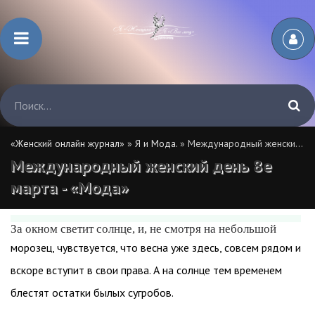
«Женский онлайн журнал»
»
Я и Мода.
» Международный женский день 8е марта - «Мода»
Международный женский день 8е
марта - «Мода»
За окном светит солнце, и, не смотря на небольшой
морозец, чувствуется, что весна уже здесь, совсем рядом и
вскоре вступит в свои права. А на солнце тем временем
блестят остатки былых сугробов.