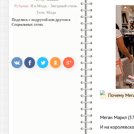
Рубрика:
Я и Мода.
/
Звездный стиль.
Теги:
Мода
Поделись с подругой или другом в
Социальных сетях.
Меган Маркл (3
И на королевско