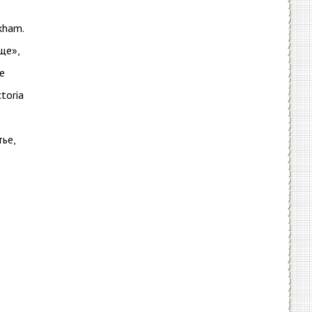
kham.
ще»,
е
toria
ье,