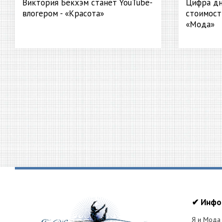
Виктория Бекхэм станет YouTube-
Цифра дн
влогером - «Красота»
стоимост
«Мода»
✔ Инфо
Я и Мода