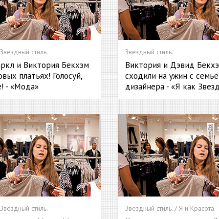
 Звездный стиль.
Звездный стиль.
ркл и Виктория Бекхэм
Виктория и Дэвид Бекх
вых платьях! Голосуй,
сходили на ужин с семье
! - «Мода»
дизайнера - «Я как Звез
 Звездный стиль.
Звездный стиль. / Я и Красота.