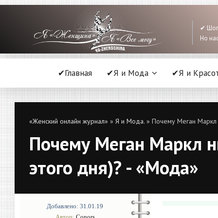
✔ Шоп
Но нас
✔Главная
✔Я и Мода
✔Я и Красо
«Женский онлайн журнал»
»
Я и Мода.
» Почему Меган Маркл н
Почему Меган Маркл ни
этого дня)? - «Мода»
Добавлено: 31.01.19
Автор:
Conors