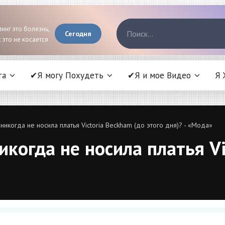
инг это болезнь,
Сегодня
 это не косается
та
✔Я могу Похудеть
✔Я и мое Видео
Я 
икогда не носила платья Victoria Beckham (до этого дня)? - «Мода»
когда не носила платья Vi