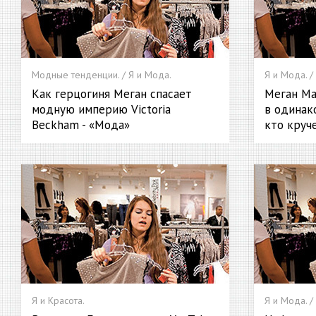
Модные тенденции. / Я и Мода.
Я и Мода. /
Как герцогиня Меган спасает
Меган Ма
модную империю Victoria
в одинако
Beckham - «Мода»
кто круче
Я и Красота.
Я и Мода. /