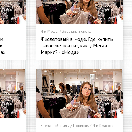
Я и Мода. / Звездный стиль.
эм
Фиолетовый в моде. Где купить
й
такое же платье, как у Меган
да»
Маркл? - «Мода»
Звездный стиль. / Новинки. / Я и Красота.