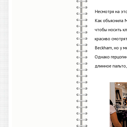
Несмотря на это
Как объяснила М
чтобы носить кл
красиво смотрят
Beckham, но у м
Однако герцогин
длинное пальто,