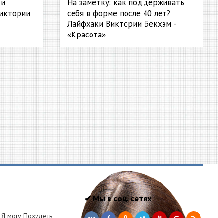
 и
На заметку: как поддерживать
Виктории
себя в форме после 40 лет?
Лайфхаки Виктории Бекхэм -
«Красота»
✔ Мы в соц. сетях
Я могу Похудеть