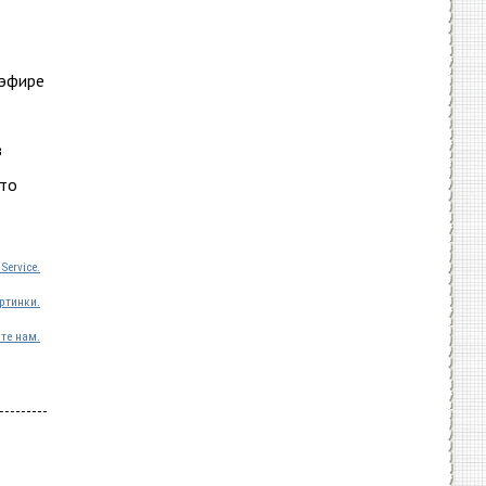
 эфире
з
что
Service.
ртинки.
те нам.