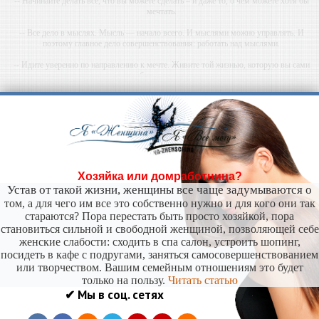
-- Начинайте делать все, что вы можете сделать – и даже то, о чем можете хотя бы
мечтать.
-- Все дело в мыслях. Мысль — начало всего. И мыслями можно управлять. И
поэтому главное дело совершенствования: работать над мыслями.
-- Идите уверенно по направлению к мечте. Живите той жизнью, которую вы сами
себе придумали.
-- Самое большое богатство — это ум. Самая большая нищета — глупость. Из всех
страхов самый пугающий — самолюбование.
-- Лучшее, что можно сделать с хорошим советом, это пропустить его мимо ушей. Он
никогда не бывает полезен никому, кроме того, кто его дал.
-- Люблю давать советы и очень не люблю, когда их дают мне.
Хозяйка или домработница?
Устав от такой жизни, женщины все чаще задумываются о
том, а для чего им все это собственно нужно и для кого они так
стараются? Пора перестать быть просто хозяйкой, пора
становиться сильной и свободной женщиной, позволяющей себе
женские слабости: сходить в спа салон, устроить шопинг,
посидеть в кафе с подругами, заняться самосовершенствованием
или творчеством. Вашим семейным отношениям это будет
только на пользу.
Читать статью
✔ Мы в соц. сетях