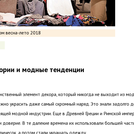
тории и модные тенденции
нственный элемент декора, который никогда не выходит из мод
жно украсить даже самый скромный наряд. Это знали задолго д
оящей модной индустрии. Еще в Древней Греции и Римской импе
 доверие. В те далекие времена их использовали большей част
ричесок, а потом стали украшать одежду.