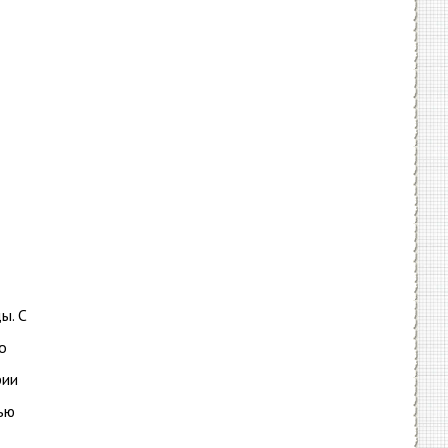
ы. С
о
рии
ью