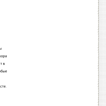
ы
кора
ят в
юбые
сте.