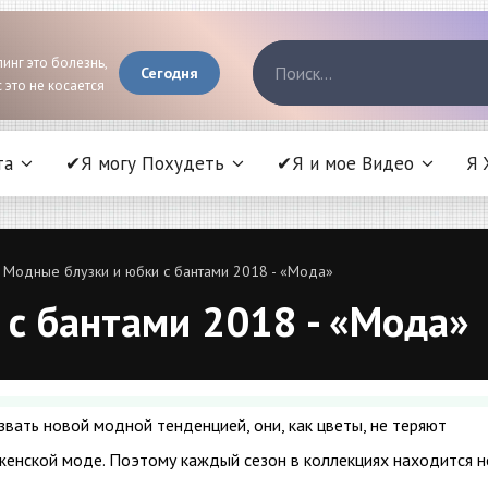
инг это болезнь,
Сегодня
 это не косается
та
✔Я могу Похудеть
✔Я и мое Видео
Я 
 Модные блузки и юбки с бантами 2018 - «Мода»
 с бантами 2018 - «Мода»
звать новой модной тенденцией, они, как цветы, не теряют
 женской моде. Поэтому каждый сезон в коллекциях находится 