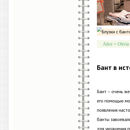
Alice + Olivia
Бант в ис
Бант – очень же
его помощью мо
появления наст
банты завоевали
для украшения п