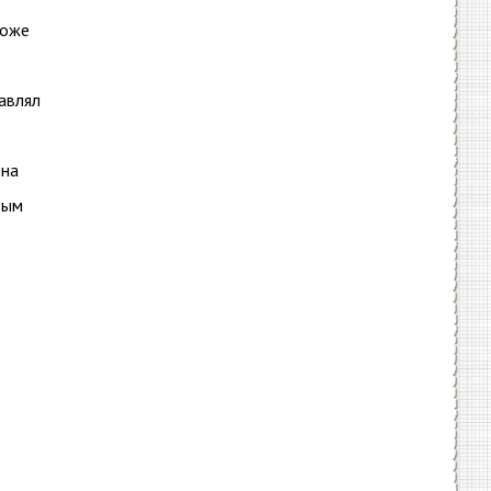
тоже
авлял
 на
вым