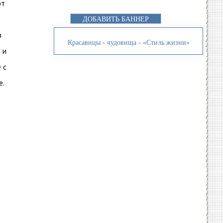
ют
ДОБАВИТЬ БАННЕР
з
Красавицы - чудовища - «Стиль жизни»
 и
 с
е.