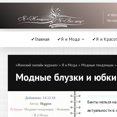
✔ Шоп
Но нас
✔Главная
✔Я и Мода
✔Я и Красо
«Женский онлайн журнал»
»
Я и Мода.
»
Модные тенденции.
»
Модные блузки и юбки
Добавлено: 14.12.18
Банты нельзя на
Автор:
Higgins
Рубрика:
Модные тенденции.
/
Новинки.
актуальности в
/
Я и Мода.