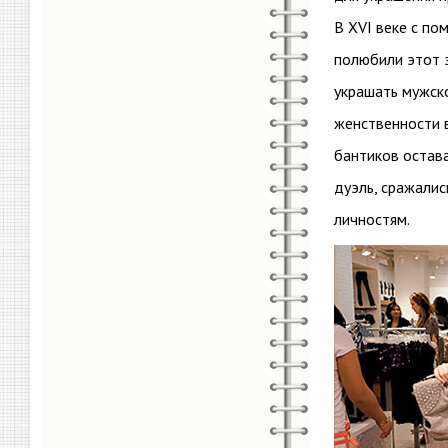
В XVI веке с п
полюбили этот э
украшать мужск
женственности 
бантиков остав
дуэль, сражалис
личностям.