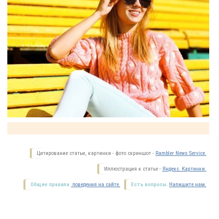
Цитирование статьи, картинки - фото скриншот -
Rambler News Service.
Иллюстрация к статье -
Яндекс. Картинки.
Общие правила
поведения на сайте.
Есть вопросы.
Напишите нам.