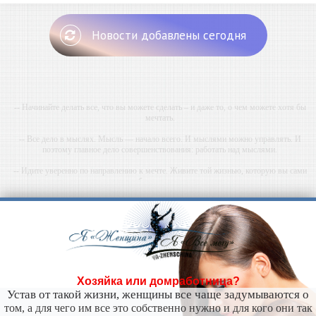
Новости добавлены сегодня
-- Начинайте делать все, что вы можете сделать – и даже то, о чем можете хотя бы
мечтать.
-- Все дело в мыслях. Мысль — начало всего. И мыслями можно управлять. И
поэтому главное дело совершенствования: работать над мыслями.
-- Идите уверенно по направлению к мечте. Живите той жизнью, которую вы сами
себе придумали.
-- Самое большое богатство — это ум. Самая большая нищета — глупость. Из всех
страхов самый пугающий — самолюбование.
-- Лучшее, что можно сделать с хорошим советом, это пропустить его мимо ушей. Он
никогда не бывает полезен никому, кроме того, кто его дал.
-- Люблю давать советы и очень не люблю, когда их дают мне.
Хозяйка или домработница?
Устав от такой жизни, женщины все чаще задумываются о
том, а для чего им все это собственно нужно и для кого они так