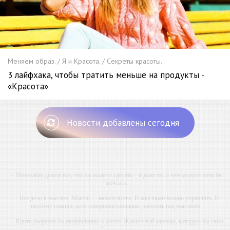
Меняем образ. / Я и Красота. / Секреты красоты.
3 лайфхака, чтобы тратить меньше на продукты -
«Красота»
Новости добавлены сегодня
-- Начинайте делать все, что вы можете сделать – и даже то, о чем можете хотя бы
мечтать.
-- Все дело в мыслях. Мысль — начало всего. И мыслями можно управлять. И
поэтому главное дело совершенствования: работать над мыслями.
-- Идите уверенно по направлению к мечте. Живите той жизнью, которую вы сами
себе придумали.