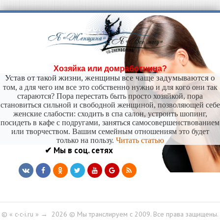
-- Самое большое богатство — это ум. Самая большая нищета — глупость. Из всех
страхов самый пугающий — самолюбование.
-- Лучшее, что можно сделать с хорошим советом, это пропустить его мимо ушей. Он
никогда не бывает полезен никому, кроме того, кто его дал.
-- Люблю давать советы и очень не люблю, когда их дают мне.
Хозяйка или домработница?
Устав от такой жизни, женщины все чаще задумываются о
том, а для чего им все это собственно нужно и для кого они так
стараются? Пора перестать быть просто хозяйкой, пора
становиться сильной и свободной женщиной, позволяющей себе
женские слабости: сходить в спа салон, устроить шопинг,
посидеть в кафе с подругами, заняться самосовершенствованием
или творчеством. Вашим семейным отношениям это будет
только на пользу.
Читать статью
✔ Мы в соц. сетях
© « c-c-i.ru »
→
2026
© Мы транслируем с 2009. Все права защищены.