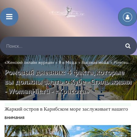
«Женский онлайн журнал»
»
Я и Мода.
»
Высокая мода.
» Ромовый дневник: 4 факта, которые вы должны знать о Кубе - Стиль жизни - WomanHit.ru - «Красота»
Ромовый дневник: 4 факта, которые
вы должны знать о Кубе - Стиль жизни
- WomanHit.ru - «Красота»
Жаркий остров в Карибском море заслуживает нашего
внимания