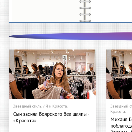
Звездный стиль. / Я и Красота.
Звездный ст
Красота.
Сын заснял Боярского без шляпы -
Михаил Б
«Красота»
поблагода