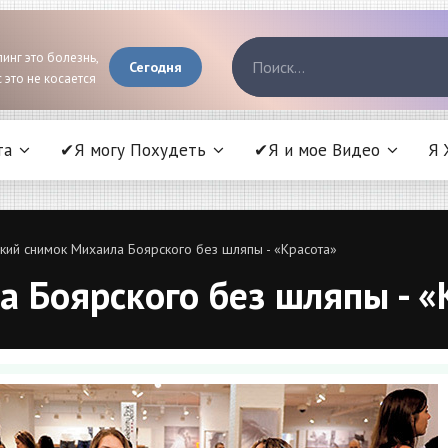
инг это болезнь,
Сегодня
 это не косается
та
✔Я могу Похудеть
✔Я и мое Видео
Я 
кий снимок Михаила Боярского без шляпы - «Красота»
 Боярского без шляпы - «