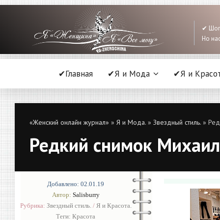
✔ Шоп
Но нас
✔Главная
✔Я и Мода
✔Я и Красо
«Женский онлайн журнал»
»
Я и Мода.
»
Звездный стиль.
» Ред
Редкий снимок Михаила
Добавлено: 02.01.19
Автор:
Salisburry
Рубрика:
Звездный стиль.
/
Я и Красота.
Теги:
Красота