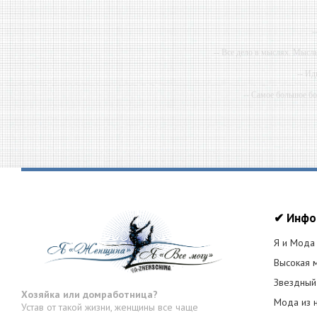
-
-- Все дело в мыслях. Мысл
-- Ид
-- Самое большое б
-- Лучшее, что можно сделат
✔ Инфо
Я и Мода
Высокая 
Звездный
Хозяйка или домработница?
Мода из 
Устав от такой жизни, женщины все чаще