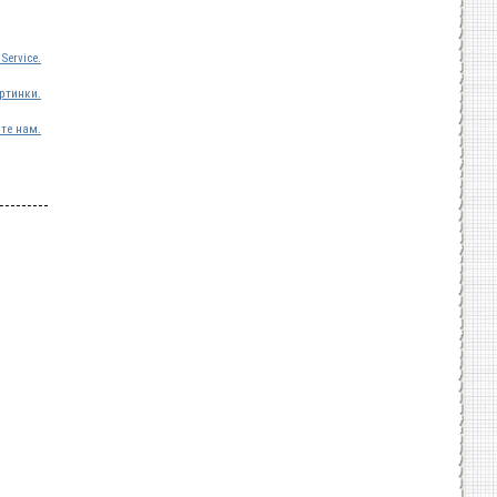
Service.
ртинки.
те нам.