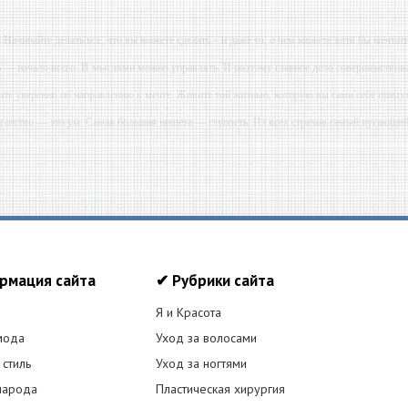
- Начинайте делать все, что вы можете сделать – и даже то, о чем можете хотя бы мечтать
ь — начало всего. И мыслями можно управлять. И поэтому главное дело совершенствова
ите уверенно по направлению к мечте. Живите той жизнью, которую вы сами себе приду
огатство — это ум. Самая большая нищета — глупость. Из всех страхов самый пугающ
ь с хорошим советом, это пропустить его мимо ушей. Он никогда не бывает полезен ником
-- Люблю давать советы и очень не люблю, когда их дают мне.
рмация сайта
✔ Рубрики сайта
Я и Красота
мода
Уход за волосами
 стиль
Уход за ногтями
народа
Пластическая хирургия