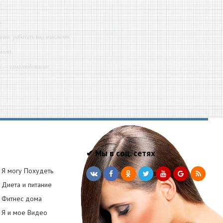
.
ния: работать над мыслями.
мали.
ий — самолюбование.
у, кроме того, кто его дал.
✔ Мы в соц. сетях
Я могу Похудеть
Диета и питание
Фитнес дома
Я и мое Видео