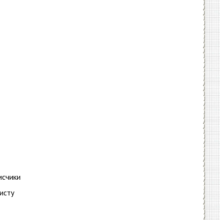
исчики
исту