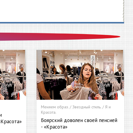
Меняем образ. / Звездный стиль. / Я и
Красота.
и
Боярский доволен своей пенсией
«Красота»
- «Красота»