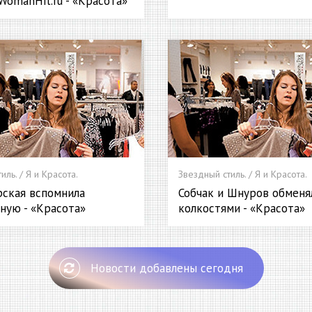
WomanHit.ru - «Красота»
иль. / Я и Красота.
Звездный стиль. / Я и Красота.
рская вспомнила
Собчак и Шнуров обменя
ную - «Красота»
колкостями - «Красота»
Новости добавлены сегодня