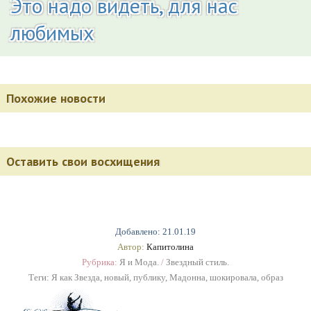
Это надо видеть, для нас
любимых
Похожие новости
Оставить свои восхищения
Добавлено: 21.01.19
Автор:
Капитолина
Рубрика:
Я и Мода.
/
Звездный стиль.
Теги:
Я как Звезда
,
новый
,
публику
,
Мадонна
,
шокировала
,
образ