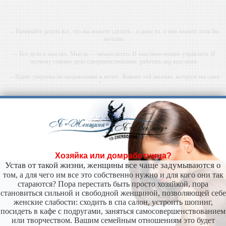
-- Начинайте делать все, что вы можете сделать – и даже то, о чем можете хотя бы
мечтать.
-- Все дело в мыслях. Мысль — начало всего. И мыслями можно управлять. И
поэтому главное дело совершенствования: работать над мыслями.
-- Идите уверенно по направлению к мечте. Живите той жизнью, которую вы сами
себе придумали.
-- Самое большое богатство — это ум. Самая большая нищета — глупость. Из всех
страхов самый пугающий — самолюбование.
-- Лучшее, что можно сделать с хорошим советом, это пропустить его мимо ушей. Он
никогда не бывает полезен никому, кроме того, кто его дал.
-- Люблю давать советы и очень не люблю, когда их дают мне.
Хозяйка или домработница?
Устав от такой жизни, женщины все чаще задумываются о
том, а для чего им все это собственно нужно и для кого они так
стараются? Пора перестать быть просто хозяйкой, пора
становиться сильной и свободной женщиной, позволяющей себе
женские слабости: сходить в спа салон, устроить шопинг,
посидеть в кафе с подругами, заняться самосовершенствованием
или творчеством. Вашим семейным отношениям это будет