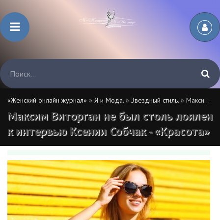
«Женский онлайн журнал»
»
Я и Мода.
»
Звездный стиль.
» Максим Виторган не был столь лоялен к интервью Ксении Собчак - «Красота»
Максим Виторган не был столь лоялен
к интервью Ксении Собчак - «Красота»