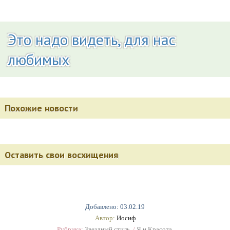
Это надо видеть, для нас
любимых
Похожие новости
Оставить свои восхищения
Добавлено: 03.02.19
Автор:
Иосиф
Рубрика:
Звездный стиль.
/
Я и Красота.