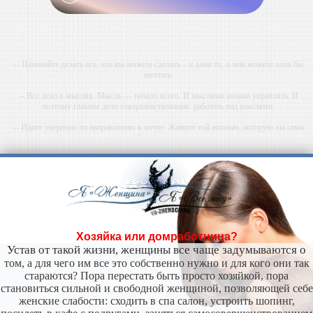
-- Начинайте делать все, что вы можете сделать – и даже то, о чем можете хотя бы
мечтать.
-- Все дело в мыслях. Мысль — начало всего. И мыслями можно управлять. И
поэтому главное дело совершенствования: работать над мыслями.
-- Идите уверенно по направлению к мечте. Живите той жизнью, которую вы сами
себе придумали.
-- Самое большое богатство — это ум. Самая большая нищета — глупость. Из всех
страхов самый пугающий — самолюбование.
-- Лучшее, что можно сделать с хорошим советом, это пропустить его мимо ушей. Он
никогда не бывает полезен никому, кроме того, кто его дал.
-- Люблю давать советы и очень не люблю, когда их дают мне.
Хозяйка или домработница?
Устав от такой жизни, женщины все чаще задумываются о
том, а для чего им все это собственно нужно и для кого они так
стараются? Пора перестать быть просто хозяйкой, пора
становиться сильной и свободной женщиной, позволяющей себе
женские слабости: сходить в спа салон, устроить шопинг,