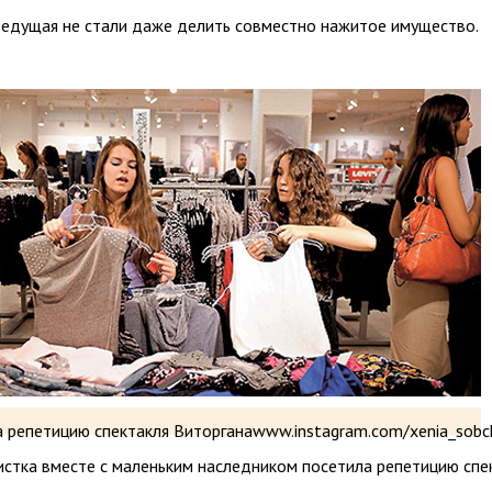
 ведущая не стали даже делить совместно нажитое имущество.
а репетицию спектакля Виторганаwww.instagram.com/xenia_sobc
истка вместе с маленьким наследником посетила репетицию спе