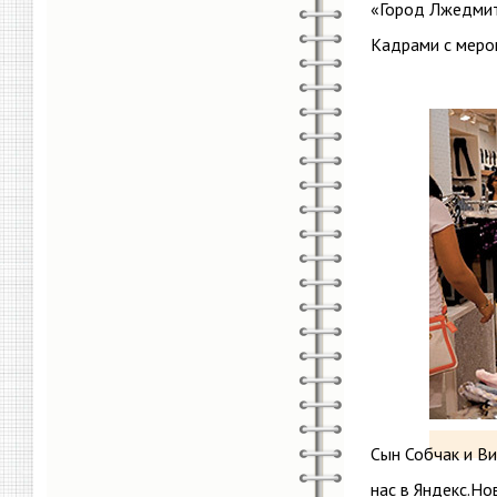
«Город Лжедмитр
Кадрами с меро
Сын Собчак и В
нас в Яндекс.Но