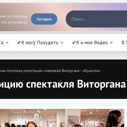
инг это болезнь,
Сегодня
 это не косается
та
✔Я могу Похудеть
✔Я и мое Видео
Я 
чак посетила репетицию спектакля Виторгана - «Красота»
ицию спектакля Виторгана 