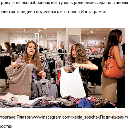
ов» — ее экс-избранник выступил в роли режиссера постановки
приятия теледива поделилась в сторис «Инстаграма».
иторгана Платонwww.instagram.com/xenia_sobchakПодписывайте
востях