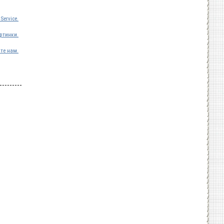
Service.
ртинки.
те нам.