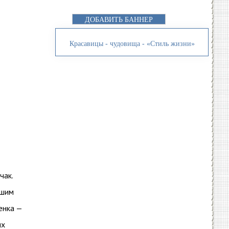
ДОБАВИТЬ БАННЕР
Красавицы - чудовища - «Стиль жизни»
чак.
вшим
енка —
ых