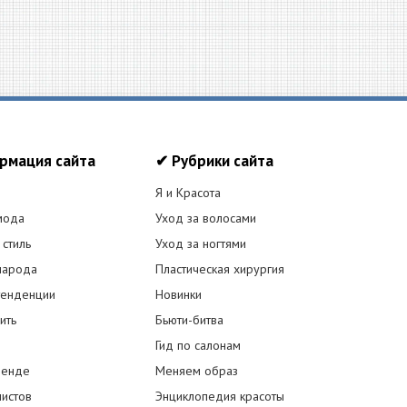
рмация сайта
✔ Рубрики сайта
Я и Красота
мода
Уход за волосами
 стиль
Уход за ногтями
народа
Пластическая хирургия
енденции
Новинки
ить
Бьюти-битва
Гид по салонам
ренде
Меняем образ
листов
Энциклопедия красоты