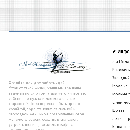
✔ Инфо
Я и Мода
Высокая 
Звездный
Хозяйка или домработница?
Мода из 
Устав от такой жизни, женщины все чаще
задумываются о том, а для чего им все это
Модные т
собственно нужно и для кого они так
С чем нос
стараются? Пора перестать быть просто
хозяйкой, пора становиться сильной и
Шопинг
свободной женщиной, позволяющей себе
Леди в Т
женские слабости: сходить в спа салон,
устроить шопинг, посидеть в кафе с
Битва сти
подругами, заняться