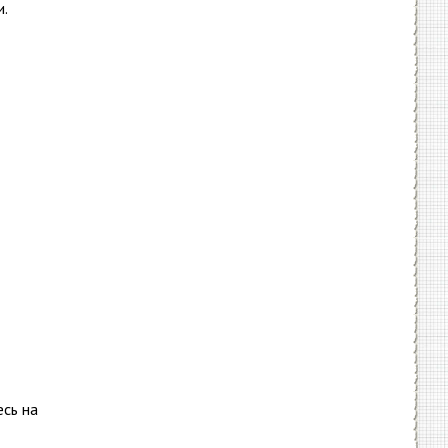
.
сь на