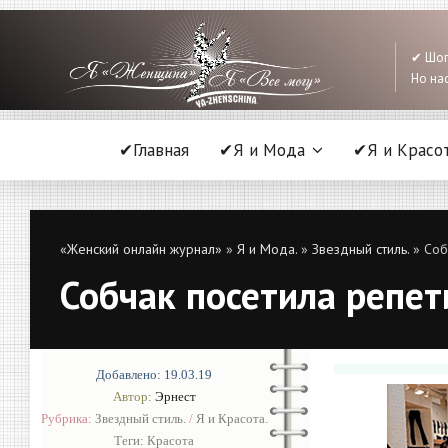
✔ Шоп
Но нас
✔Главная
✔Я и Мода
✔Я и Красо
«Женский онлайн журнал»
»
Я и Мода.
»
Звездный стиль.
» Соб
Собчак посетила репет
Добавлено: 19.03.19
Автор:
Эрнест
Рубрика:
Звездный стиль.
/
Я и Красота.
Теги:
Красота