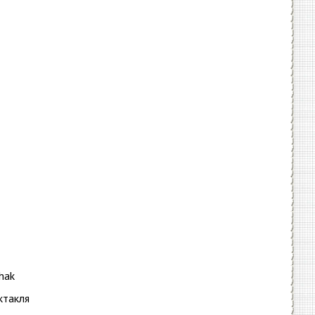
hak
ктакля