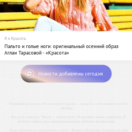
Я и Красота.
Пальто и голые ноги: оригинальный осенний образ
Аглаи Тарасовой - «Красота»
Новости добавлены сегодня
-- Начинайте делать все, что вы можете сделать – и даже то, о чем можете хотя бы
мечтать.
-- Все дело в мыслях. Мысль — начало всего. И мыслями можно управлять. И
поэтому главное дело совершенствования: работать над мыслями.
-- Идите уверенно по направлению к мечте. Живите той жизнью, которую вы сами