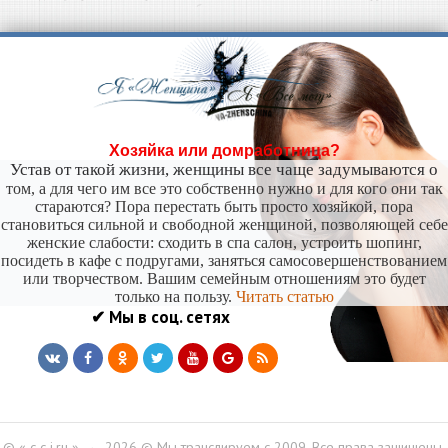
себе придумали.
-- Самое большое богатство — это ум. Самая большая нищета — глупость. Из всех
страхов самый пугающий — самолюбование.
-- Лучшее, что можно сделать с хорошим советом, это пропустить его мимо ушей. Он
никогда не бывает полезен никому, кроме того, кто его дал.
-- Люблю давать советы и очень не люблю, когда их дают мне.
Хозяйка или домработница?
Устав от такой жизни, женщины все чаще задумываются о
том, а для чего им все это собственно нужно и для кого они так
стараются? Пора перестать быть просто хозяйкой, пора
становиться сильной и свободной женщиной, позволяющей себе
женские слабости: сходить в спа салон, устроить шопинг,
посидеть в кафе с подругами, заняться самосовершенствованием
или творчеством. Вашим семейным отношениям это будет
только на пользу.
Читать статью
✔ Мы в соц. сетях
© « c-c-i.ru »
→
2026
© Мы транслируем с 2009. Все права защищены.