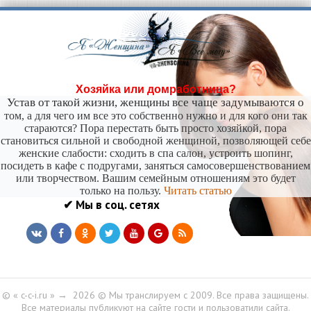
Хозяйка или домработница?
Устав от такой жизни, женщины все чаще задумываются о
том, а для чего им все это собственно нужно и для кого они так
стараются? Пора перестать быть просто хозяйкой, пора
становиться сильной и свободной женщиной, позволяющей себе
женские слабости: сходить в спа салон, устроить шопинг,
посидеть в кафе с подругами, заняться самосовершенствованием
или творчеством. Вашим семейным отношениям это будет
только на пользу.
Читать статью
✔ Мы в соц. сетях
© « c-c-i.ru »
→
2026
© Мы транслируем с 2009. Все права защищены.
Все материалы публикуют на сайте гости и пользоватили сайта.