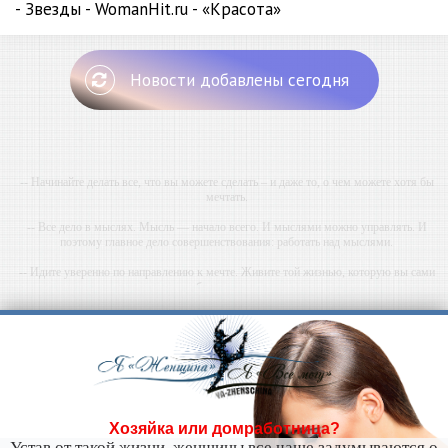
- Звезды - WomanHit.ru - «Красота»
Новости добавлены сегодня
-- Начинайте делать все, что вы можете сделать – и даже то, о чем можете хотя бы
мечтать.
-- Все дело в мыслях. Мысль — начало всего. И мыслями можно управлять. И
поэтому главное дело совершенствования: работать над мыслями.
-- Идите уверенно по направлению к мечте. Живите той жизнью, которую вы сами
себе придумали.
-- Самое большое богатство — это ум. Самая большая нищета — глупость. Из всех
страхов самый пугающий — самолюбование.
-- Лучшее, что можно сделать с хорошим советом, это пропустить его мимо ушей. Он
никогда не бывает полезен никому, кроме того, кто его дал.
-- Люблю давать советы и очень не люблю, когда их дают мне.
Хозяйка или домработница?
Устав от такой жизни, женщины все чаще задумываются о