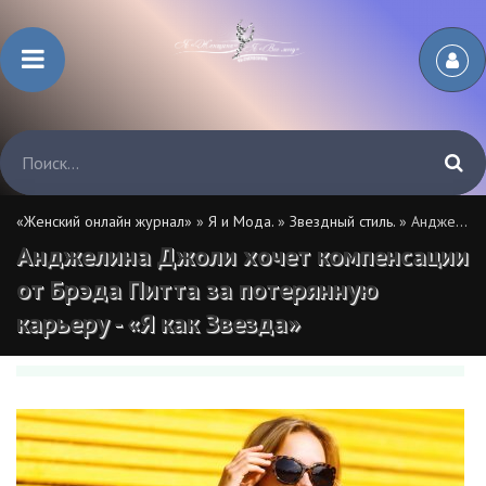
«Женский онлайн журнал»
»
Я и Мода.
»
Звездный стиль.
» Анджелина Джоли хочет компенсации от Брэда Питта за потерянную карьеру - «Я как Звезда»
Анджелина Джоли хочет компенсации
от Брэда Питта за потерянную
карьеру - «Я как Звезда»