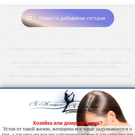
Новости добавлены сегодня
-- Начинайте делать все, что вы можете сделать – и даже то, о чем можете хотя бы
мечтать.
-- Все дело в мыслях. Мысль — начало всего. И мыслями можно управлять. И
поэтому главное дело совершенствования: работать над мыслями.
-- Идите уверенно по направлению к мечте. Живите той жизнью, которую вы сами
себе придумали.
-- Самое большое богатство — это ум. Самая большая нищета — глупость. Из всех
страхов самый пугающий — самолюбование.
-- Лучшее, что можно сделать с хорошим советом, это пропустить его мимо ушей. Он
никогда не бывает полезен никому, кроме того, кто его дал.
-- Люблю давать советы и очень не люблю, когда их дают мне.
Хозяйка или домработница?
Устав от такой жизни, женщины все чаще задумываются о
том, а для чего им все это собственно нужно и для кого они так