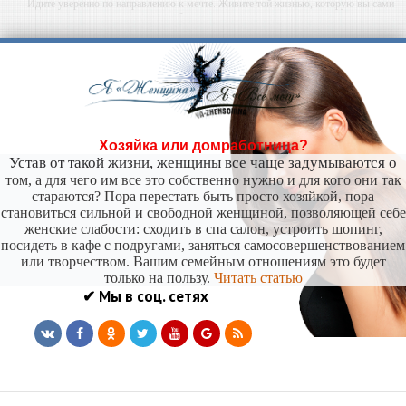
-- Идите уверенно по направлению к мечте. Живите той жизнью, которую вы сами
себе придумали.
-- Самое большое богатство — это ум. Самая большая нищета — глупость. Из всех
страхов самый пугающий — самолюбование.
-- Лучшее, что можно сделать с хорошим советом, это пропустить его мимо ушей. Он
никогда не бывает полезен никому, кроме того, кто его дал.
-- Люблю давать советы и очень не люблю, когда их дают мне.
Хозяйка или домработница?
Устав от такой жизни, женщины все чаще задумываются о
том, а для чего им все это собственно нужно и для кого они так
стараются? Пора перестать быть просто хозяйкой, пора
становиться сильной и свободной женщиной, позволяющей себе
женские слабости: сходить в спа салон, устроить шопинг,
посидеть в кафе с подругами, заняться самосовершенствованием
или творчеством. Вашим семейным отношениям это будет
только на пользу.
Читать статью
✔ Мы в соц. сетях