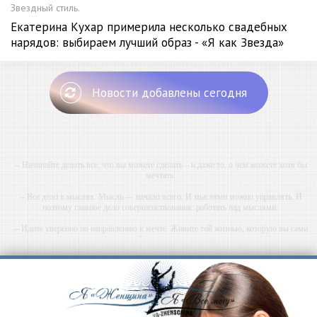
Звездный стиль.
Екатерина Кухар примерила несколько свадебных
нарядов: выбираем лучший образ - «Я как Звезда»
Новости добавлены сегодня
-- Начинайте делать все, что вы можете сделать – и даже то, о чем можете хотя бы
мечтать.
-- Все дело в мыслях. Мысль — начало всего. И мыслями можно управлять. И
поэтому главное дело совершенствования: работать над мыслями.
-- Идите уверенно по направлению к мечте. Живите той жизнью, которую вы сами
себе придумали.
-- Самое большое богатство — это ум. Самая большая нищета — глупость. Из всех
страхов самый пугающий — самолюбование.
-- Лучшее, что можно сделать с хорошим советом, это пропустить его мимо ушей. Он
никогда не бывает полезен никому, кроме того, кто его дал.