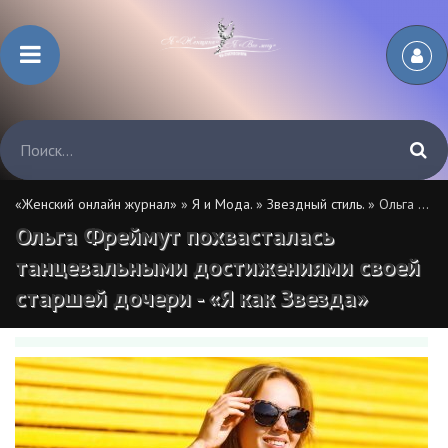
«Женский онлайн журнал»
»
Я и Мода.
»
Звездный стиль.
» Ольга Фреймут похвасталась танцевальными достижениями своей старшей дочери - «Я как Звезда»
Ольга Фреймут похвасталась
танцевальными достижениями своей
старшей дочери - «Я как Звезда»