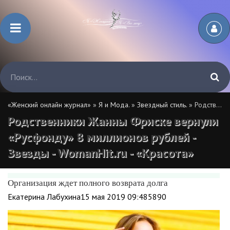
«Женский онлайн журнал»
»
Я и Мода.
»
Звездный стиль.
» Родственники Жанны Фриске вернули «Русфонду» 8 миллионов рублей - Звезды - WomanHit.ru - «Красота»
Родственники Жанны Фриске вернули
«Русфонду» 8 миллионов рублей -
Звезды - WomanHit.ru - «Красота»
Организация ждет полного возврата долга
Екатерина Лабухина15 мая 2019 09:485890