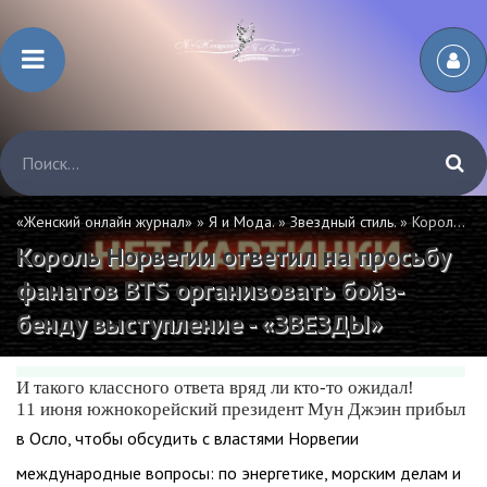
«Женский онлайн журнал»
»
Я и Мода.
»
Звездный стиль.
» Король Норвегии ответил на просьбу фанатов BTS организовать бойз-бенду выступление - «ЗВЕЗДЫ»
Король Норвегии ответил на просьбу
фанатов BTS организовать бойз-
бенду выступление - «ЗВЕЗДЫ»
И такого классного ответа вряд ли кто-то ожидал!
11 июня южнокорейский президент Мун Джэин прибыл
в Осло, чтобы обсудить с властями Норвегии
международные вопросы: по энергетике, морским делам и