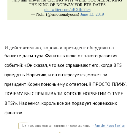
help him answer IM CRYING WHY WERE YOU ALL ASKING
THE KING OF NORWAY FOR BTS DATES
pic.twitter.com/uKXiId7ic6
— Nohr (@emotionalyoons)
June 13, 2019
И действительно, король и президент обсудили на
банкете даты тура. Фанаты в шоке от такого развития
событий: «Он сказал, что все спрашивают его, когда BTS
приедут в Норвегию, и он интересуется, может ли
президент Кореи помочь ему с ответом. Я ПРОСТО ПЛАЧУ,
ПОЧЕМУ ВЫ СПРАШИВАЛИ КОРОЛЯ НОРВЕГИИ О ТУРЕ
BTS?». Надеемся, король все же порадует норвежских
фанатов.
Цитирование статьи, картинки - фото скриншот -
Rambler News Service.