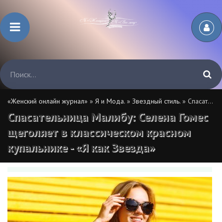
«Женский онлайн журнал»
»
Я и Мода.
»
Звездный стиль.
» Спасательница Малибу: Селена Гомес щеголяет в классическом красном купальнике - «Я как Звезда»
Спасательница Малибу: Селена Гомес
щеголяет в классическом красном
купальнике - «Я как Звезда»