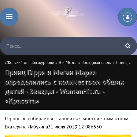
«Женский онлайн журнал»
»
Я и Мода.
»
Звездный стиль.
» Принц Гарри и Меган Маркл определились с количеством общих детей - Звезды - WomanHit.ru - «Красота»
Принц Гарри и Меган Маркл
определились с количеством общих
детей - Звезды - WomanHit.ru -
«Красота»
Герцог не собирается становиться многодетным отцом
Екатерина Лабухина31 июля 2019 12:086530