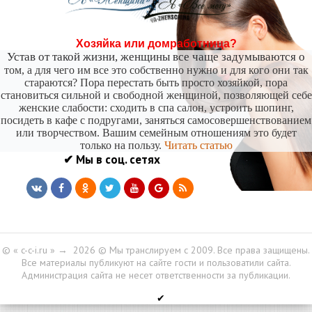
Хозяйка или домработница?
Устав от такой жизни, женщины все чаще задумываются о
том, а для чего им все это собственно нужно и для кого они так
стараются? Пора перестать быть просто хозяйкой, пора
становиться сильной и свободной женщиной, позволяющей себе
женские слабости: сходить в спа салон, устроить шопинг,
посидеть в кафе с подругами, заняться самосовершенствованием
или творчеством. Вашим семейным отношениям это будет
только на пользу.
Читать статью
✔ Мы в соц. сетях
© « c-c-i.ru »
→
2026
© Мы транслируем с 2009. Все права защищены.
Все материалы публикуют на сайте гости и пользоватили сайта.
Администрация сайта не несет ответственности за публикации.
✔