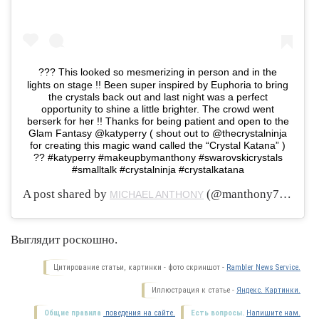
??? This looked so mesmerizing in person and in the
lights on stage !! Been super inspired by Euphoria to bring
the crystals back out and last night was a perfect
opportunity to shine a little brighter. The crowd went
berserk for her !! Thanks for being patient and open to the
Glam Fantasy @katyperry ( shout out to @thecrystalninja
for creating this magic wand called the “Crystal Katana” )
?? #katyperry #makeupbymanthony #swarovskicrystals
#smalltalk #crystalninja #crystalkatana
A post shared by
(@manthony783) on
MICHAEL ANTHONY
Выглядит роскошно.
Цитирование статьи, картинки - фото скриншот -
Rambler News Service.
Иллюстрация к статье -
Яндекс. Картинки.
Общие правила
поведения на сайте.
Есть вопросы.
Напишите нам.