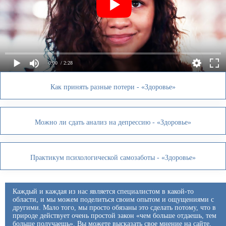
0:00
/ 2:28
Как принять разные потери - «Здоровье»
Можно ли сдать анализ на депрессию - «Здоровье»
Практикум психологической самозаботы - «Здоровье»
Каждый и каждая из нас является специалистом в какой-то
области, и мы можем поделиться своим опытом и ощущениями с
другими. Мало того, мы просто обязаны это сделать потому, что в
природе действует очень простой закон «чем больше отдаешь, тем
больше получаешь». Вы можете высказать свое мнение на сайте,