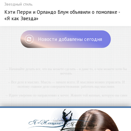
Звездный стиль.
Кэти Перри и Орландо Блум объявили о помолвке -
«Я как Звезда»
Новости добавлены сегодня
-- Начинайте делать все, что вы можете сделать – и даже то, о чем можете хотя бы
мечтать.
-- Все дело в мыслях. Мысль — начало всего. И мыслями можно управлять. И
поэтому главное дело совершенствования: работать над мыслями.
-- Идите уверенно по направлению к мечте. Живите той жизнью, которую вы сами
себе придумали.
-- Самое большое богатство — это ум. Самая большая нищета — глупость. Из всех
страхов самый пугающий — самолюбование.
-- Лучшее, что можно сделать с хорошим советом, это пропустить его мимо ушей. Он
никогда не бывает полезен никому, кроме того, кто его дал.