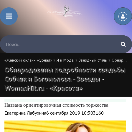
«Женский онлайн журнал»
»
Я и Мода.
»
Звездный стиль.
» Обнародованы подробности свадьбы Собчак и Богомолова - Звезды - WomanHit.ru - «Красота»
Обнародованы подробности свадьбы
Собчак и Богомолова - Звезды -
WomanHit.ru - «Красота»
Названа ориентировочная стоимость торжества
Екатерина Лабухина6 сентября 2019 10:303160