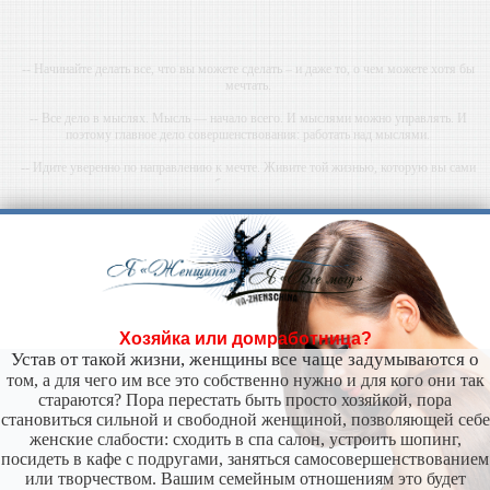
-- Начинайте делать все, что вы можете сделать – и даже то, о чем можете хотя бы
мечтать.
-- Все дело в мыслях. Мысль — начало всего. И мыслями можно управлять. И
поэтому главное дело совершенствования: работать над мыслями.
-- Идите уверенно по направлению к мечте. Живите той жизнью, которую вы сами
себе придумали.
-- Самое большое богатство — это ум. Самая большая нищета — глупость. Из всех
страхов самый пугающий — самолюбование.
-- Лучшее, что можно сделать с хорошим советом, это пропустить его мимо ушей. Он
никогда не бывает полезен никому, кроме того, кто его дал.
-- Люблю давать советы и очень не люблю, когда их дают мне.
Хозяйка или домработница?
Устав от такой жизни, женщины все чаще задумываются о
том, а для чего им все это собственно нужно и для кого они так
стараются? Пора перестать быть просто хозяйкой, пора
становиться сильной и свободной женщиной, позволяющей себе
женские слабости: сходить в спа салон, устроить шопинг,
посидеть в кафе с подругами, заняться самосовершенствованием
или творчеством. Вашим семейным отношениям это будет