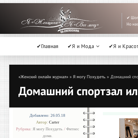
✔ Шоп
Но нас
✔Главная
✔Я и Мода
✔Я и Красо
«Женский онлайн журнал»
»
Я могу Похудеть.
» Домашний спор
Домашний спортзал ил
Добавлено: 26.05.18
Автор:
Carter
Рубрика:
Я могу Похудеть.
/
Фитнес
дома.