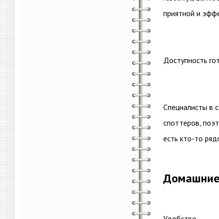
приятной и эфф
Доступность го
Специалисты в с
споттеров, поэт
есть кто-то ряд
Домашние
Удобство