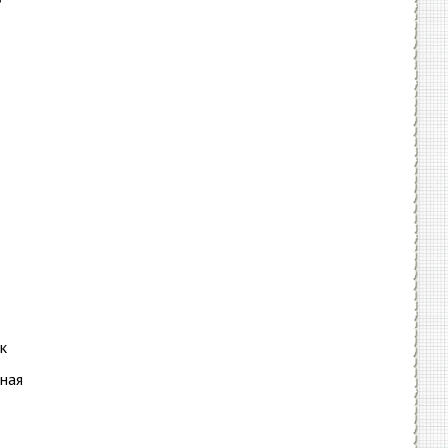
к
тная
е