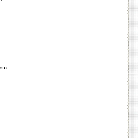
х
ого
,