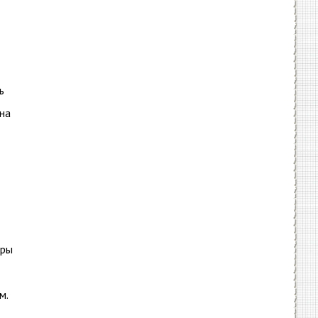
ь
 на
еры
м.