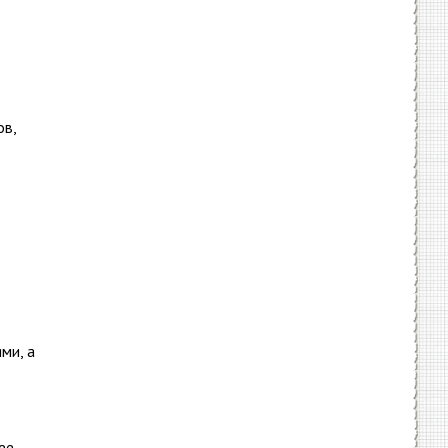
ов,
ми, а
ее