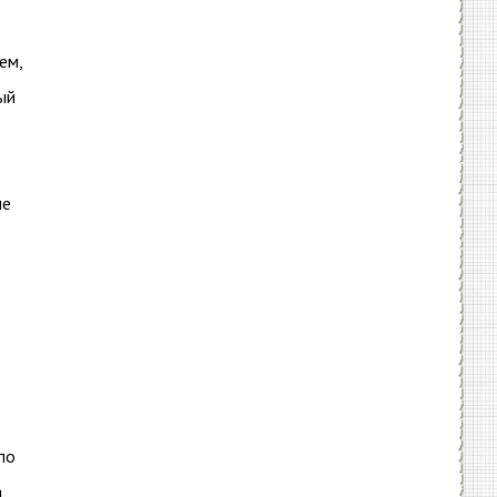
ем,
ый
ые
по
,