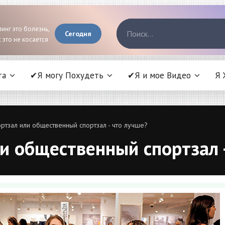
инг это болезнь,
Сегодня
 это не косается
та
✔Я могу Похудеть
✔Я и мое Видео
Я 
тзал или общественный спортзал - что лучше?
и общественный спортзал -