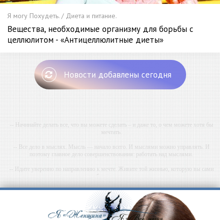
Я могу Похудеть. / Диета и питание.
Вещества, необходимые организму для борьбы с
целлюлитом - «Антицеллюлитные диеты»
Новости добавлены сегодня
-- Начинайте делать все, что вы можете сделать – и даже то, о чем можете хотя бы
мечтать.
-- Все дело в мыслях. Мысль — начало всего. И мыслями можно управлять. И
поэтому главное дело совершенствования: работать над мыслями.
-- Идите уверенно по направлению к мечте. Живите той жизнью, которую вы сами
себе придумали.
-- Самое большое богатство — это ум. Самая большая нищета — глупость. Из всех
страхов самый пугающий — самолюбование.
-- Лучшее, что можно сделать с хорошим советом, это пропустить его мимо ушей. Он