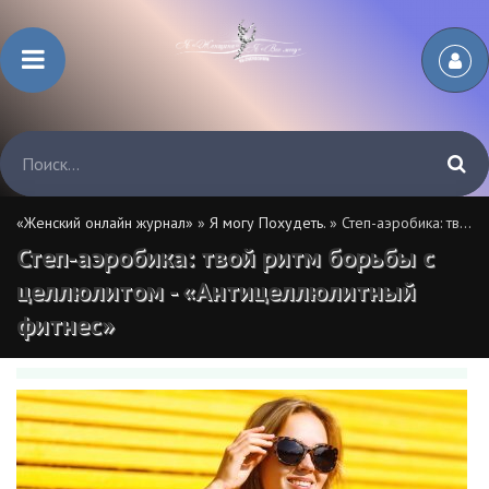
«Женский онлайн журнал»
»
Я могу Похудеть.
» Степ-аэробика: твой ритм борьбы с целлюлитом - «Антицеллюлитный фитнес»
Степ-аэробика: твой ритм борьбы с
целлюлитом - «Антицеллюлитный
фитнес»