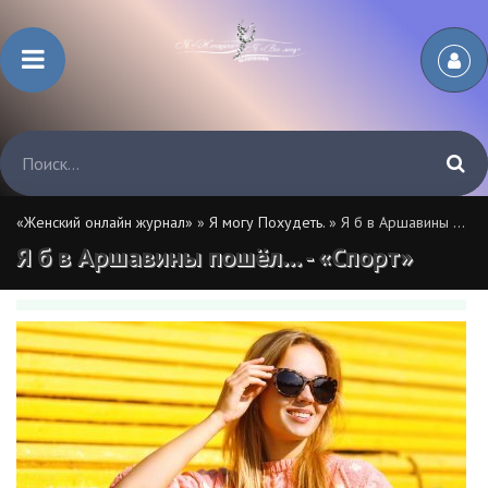
«Женский онлайн журнал»
»
Я могу Похудеть.
» Я б в Аршавины пошёл... - «Спорт»
Я б в Аршавины пошёл... - «Спорт»