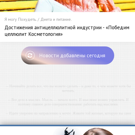
Я могу Похудеть. / Диета и питание.
Достижения антицеллюлитной индустрии - «Победим
целлюлит Косметология»
Новости добавлены сегодня
-- Начинайте делать все, что вы можете сделать – и даже то, о чем можете хотя бы
мечтать.
-- Все дело в мыслях. Мысль — начало всего. И мыслями можно управлять. И
поэтому главное дело совершенствования: работать над мыслями.
-- Идите уверенно по направлению к мечте. Живите той жизнью, которую вы сами
себе придумали.
-- Самое большое богатство — это ум. Самая большая нищета — глупость. Из всех
страхов самый пугающий — самолюбование.