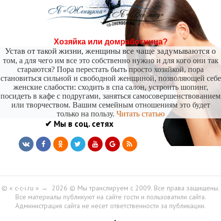
-- Лучшее, что можно сделать с хорошим советом, это пропустить его мимо ушей. Он
никогда не бывает полезен никому, кроме того, кто его дал.
-- Люблю давать советы и очень не люблю, когда их дают мне.
Хозяйка или домработница?
Устав от такой жизни, женщины все чаще задумываются о
том, а для чего им все это собственно нужно и для кого они так
стараются? Пора перестать быть просто хозяйкой, пора
становиться сильной и свободной женщиной, позволяющей себе
женские слабости: сходить в спа салон, устроить шопинг,
посидеть в кафе с подругами, заняться самосовершенствованием
или творчеством. Вашим семейным отношениям это будет
только на пользу.
Читать статью
✔ Мы в соц. сетях
© « c-c-i.ru »
→
2026
© Мы транслируем с 2009. Все права защищены.
Все материалы публикуют на сайте гости и пользоватили сайта.
Администрация сайта не несет ответственности за публикации.