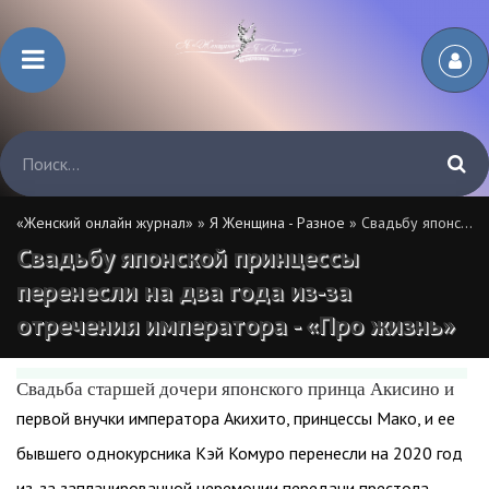
«Женский онлайн журнал»
»
Я Женщина - Разное
» Свадьбу японской принцессы перенесли на два года из-за отречения императора - «Про жизнь»
Свадьбу японской принцессы
перенесли на два года из-за
отречения императора - «Про жизнь»
Свадьба старшей дочери японского принца Акисино и
первой внучки императора Акихито, принцессы Мако, и ее
бывшего однокурсника Кэй Комуро перенесли на 2020 год
из-за запланированной церемонии передачи престола.