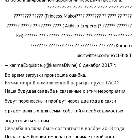
????? ???? ???? ????? ???? ??????????
???? ?? ???? ?? ??????? ????(Princess Mako) ????? ????????
??????? ?????? ?(Akihito Emperor ) ???? ?????? ?? ????? ??????
??? ????? ?? ?????? ??? ????? ??? ?? ?????? ??? ?????? (Kei
Komuro) ??? ??? ???????? ?? ???? ??????? ????????
pic.twitter.com/ieYcIEhI8T
— karimaExquisite. (@karimaDivine) 6 декабря 2017 г.
Во время загрузки произошла ошибка.
Комментарий помолвленной пары цитирует ТАСС:
Наша будущая свадьба и связанные с этим мероприятия
будут перенесены и пройдут через два года в связи
с рядом важных для семьи событий и необходимостью
подготовиться к ним.
Свадьба должна была состояться в ноябре 2018 года.
По законам Японии, император занимает свой пост