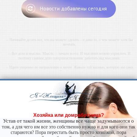
Новости добавлены сегодня
-- Начинайте делать все, что вы можете сделать – и даже то, о чем можете хотя бы
мечтать.
-- Все дело в мыслях. Мысль — начало всего. И мыслями можно управлять. И
поэтому главное дело совершенствования: работать над мыслями.
-- Идите уверенно по направлению к мечте. Живите той жизнью, которую вы сами
себе придумали.
-- Самое большое богатство — это ум. Самая большая нищета — глупость. Из всех
страхов самый пугающий — самолюбование.
-- Лучшее, что можно сделать с хорошим советом, это пропустить его мимо ушей. Он
никогда не бывает полезен никому, кроме того, кто его дал.
-- Люблю давать советы и очень не люблю, когда их дают мне.
Хозяйка или домработница?
Устав от такой жизни, женщины все чаще задумываются о
том, а для чего им все это собственно нужно и для кого они так
стараются? Пора перестать быть просто хозяйкой, пора