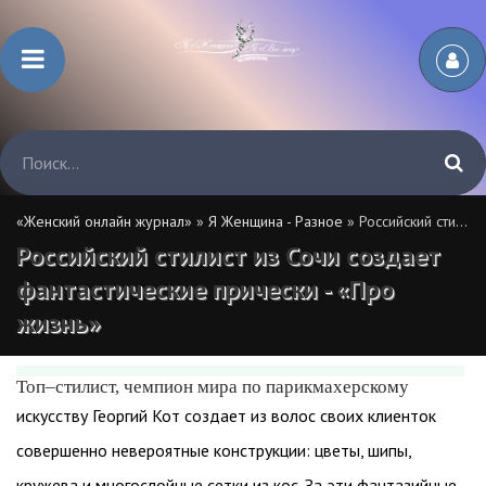
«Женский онлайн журнал»
»
Я Женщина - Разное
» Российский стилист из Сочи создает фантастические прически - «Про жизнь»
Российский стилист из Сочи создает
фантастические прически - «Про
жизнь»
Топ–стилист, чемпион мира по парикмахерскому
искусству Георгий Кот создает из волос своих клиенток
совершенно невероятные конструкции: цветы, шипы,
кружева и многослойные сетки из кос. За эти фантазийные